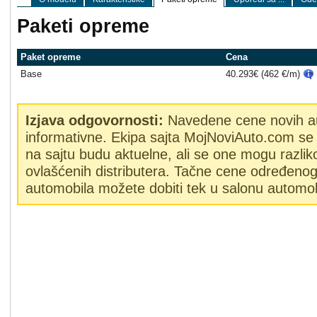
Paketi opreme
Paket opreme
Cena
Base
40.293€ (462 €/m)
Izjava odgovornosti:
Navedene cene novih a
informativne. Ekipa sajta MojNoviAuto.com se 
na sajtu budu aktuelne, ali se one mogu razlik
ovlašćenih distributera. Tačne cene određeno
automobila možete dobiti tek u salonu automob