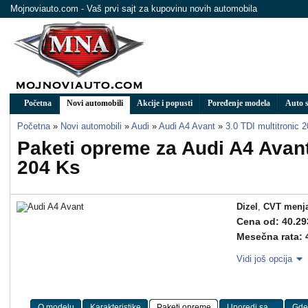
Mojnoviauto.com - Vaš prvi sajt za kupovinu novih automobila
Početna
Novi automobili
Akcije i popusti
Poređenje modela
Auto s
Početna
»
Novi automobili
»
Audi
»
Audi A4 Avant
»
3.0 TDI multitronic 
Paketi opreme za Audi A4 Avant 
204 Ks
Dizel
,
CVT menj
Cena od: 40.29
Mesečna rata: 
Vidi još opcija
O modelu
Karakteristike
Paketi opreme
Uporedi sa ...
Gde 