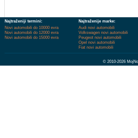
Najtraženiji termini:
Najtraženije marke:
Novi automobili do 10000 evra
Audi novi automobili
Novi automobili do 12000 evra
Volkswagen novi automobili
Novi automobili do 15000 evra
Peugeot novi automobili
Opel novi automobili
Fiat novi automobili
© 2010-2026 MojNov