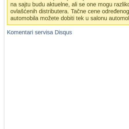
na sajtu budu aktuelne, ali se one mogu razlik
ovlašćenih distributera. Tačne cene određeno
automobila možete dobiti tek u salonu automob
Komentari servisa
Disqus