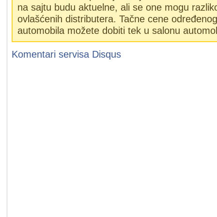
na sajtu budu aktuelne, ali se one mogu razlik
ovlašćenih distributera. Tačne cene određeno
automobila možete dobiti tek u salonu automob
Komentari servisa
Disqus