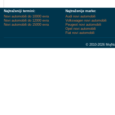
Najtraženiji termini:
Najtraženije marke:
Novi automobili do 10000 evra
Audi novi automobili
Novi automobili do 12000 evra
Volkswagen novi automobili
Novi automobili do 15000 evra
Peugeot novi automobili
Opel novi automobili
Fiat novi automobili
© 2010-2026 MojNov