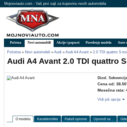
Mojnoviauto.com - Vaš prvi sajt za kupovinu novih automobila
Početna
Novi automobili
Akcije i popusti
Poređenje modela
Auto s
Početna
»
Novi automobili
»
Audi
»
Audi A4 Avant
»
2.0 TDI quattro S-tr
Audi A4 Avant 2.0 TDI quattro S
Dizel
,
Sekvencij
Cena od: 38.50
Mesečna rata: 
Vidi još opcija
O modelu
Karakteristike
Paketi opreme
Uporedi sa ...
Gde 