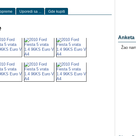
 opreme
Uporedi sa ...
Gde kupiti
e
Anketa
Žao nam 