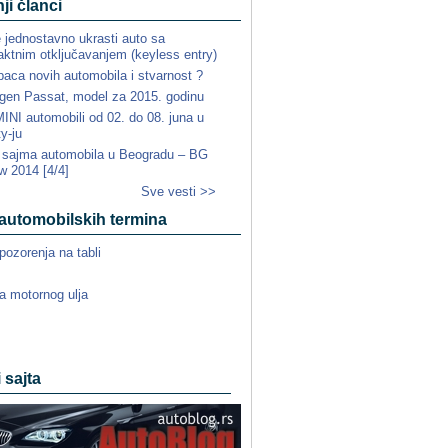
ji članci
e jednostavno ukrasti auto sa
ktnim otključavanjem (keyless entry)
paca novih automobila i stvarnost ?
gen Passat, model za 2015. godinu
NI automobili od 02. do 08. juna u
ty-ju
a sajma automobila u Beogradu – BG
w 2014 [4/4]
Sve vesti >>
automobilskih termina
pozorenja na tabli
a motornog ulja
i sajta