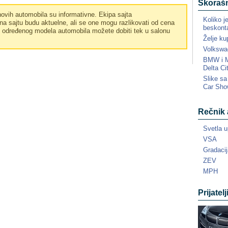
Skorašn
vih automobila su informativne. Ekipa sajta
Koliko j
a sajtu budu aktuelne, ali se one mogu razlikovati od cena
beskonta
e određenog modela automobila možete dobiti tek u salonu
Želje ku
Volkswa
BMW i MI
Delta Ci
Slike s
Car Sho
Rečnik 
Svetla u
VSA
Gradacij
ZEV
MPH
Prijatelj