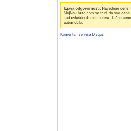
Izjava odgovornosti:
Navedene cene no
MojNoviAuto.com se trudi da sve cene n
kod ovlašćenih distributera. Tačne cen
automobila.
Komentari servisa
Disqus