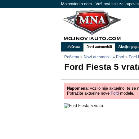
Mojnoviauto.com - Vaš prvi sajt za kupovi
Početna
Novi automobili
Akcije i popu
Početna
»
Novi automobili
»
Ford
»
Ford 
Ford Fiesta 5 vra
Napomena:
vozilo nije aktuelno, te se 
Potražite aktuelne nove
Ford
modele.