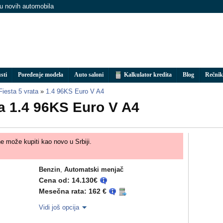
nu novih automobila
sti
Poređenje modela
Auto saloni
Kalkulator kredita
Blog
Rečnik
Fiesta 5 vrata
»
1.4 96KS Euro V A4
ta 1.4 96KS Euro V A4
ne može kupiti kao novo u Srbiji.
Benzin
,
Automatski menjač
Cena od: 14.130€
Mesečna rata: 162 €
Vidi još opcija