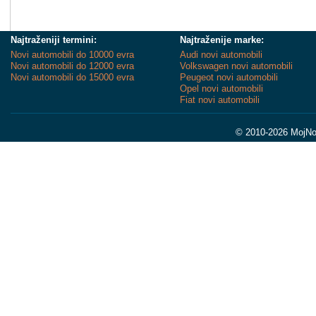
Najtraženiji termini:
Najtraženije marke:
Novi automobili do 10000 evra
Audi novi automobili
Novi automobili do 12000 evra
Volkswagen novi automobili
Novi automobili do 15000 evra
Peugeot novi automobili
Opel novi automobili
Fiat novi automobili
© 2010-2026 MojNov