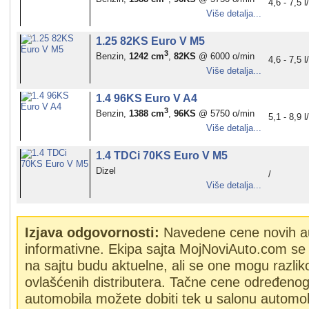
4,6 - 7,5 
Više detalja...
1.25 82KS Euro V M5
3
Benzin,
1242 cm
,
82KS
@ 6000 o/min
4,6 - 7,5 
Više detalja...
1.4 96KS Euro V A4
3
Benzin,
1388 cm
,
96KS
@ 5750 o/min
5,1 - 8,9 
Više detalja...
1.4 TDCi 70KS Euro V M5
Dizel
/
Više detalja...
Izjava odgovornosti:
Navedene cene novih a
informativne. Ekipa sajta MojNoviAuto.com se 
na sajtu budu aktuelne, ali se one mogu razlik
ovlašćenih distributera. Tačne cene određeno
automobila možete dobiti tek u salonu automob