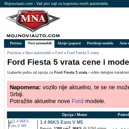
Mojnoviauto.com - Vaš prvi sajt za kupovinu novih automobila
Početna
Novi automobili
Akcije i popusti
Poređenje modela
Auto s
Početna
»
Novi automobili
»
Ford
»
Ford Fiesta 5 vrata
Ford Fiesta 5 vrata cene i mode
Izaberite jednu od opcija za
Ford Fiesta 5 vrata
i vidite detaljne karakte
Napomena:
vozilo nije aktuelno, te se ne mož
Srbiji.
Potražite aktuelne nove
Ford
modele.
Opcija / Motor
Potro
1.4 96KS Euro V M5
3
Benzin,
1388 cm
,
96KS
@ 5750 o/min