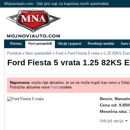
Mojnoviauto.com - Vaš prvi sajt za kupovinu novih automobila
Početna
Novi automobili
Akcije i popusti
Poređenje modela
Auto s
Početna
»
Novi automobili
»
Ford
»
Ford Fiesta 5 vrata
»
1.25 82KS Eur
Ford Fiesta 5 vrata 1.25 82KS 
Napomena:
vozilo nije aktuelno, te se ne može kupiti kao novo u Srbiji
Potražite aktuelne nove
Ford
modele.
Benzin
,
Manueln
Cena od: 9.850
Mesečna rata: 
Vidi još opcija