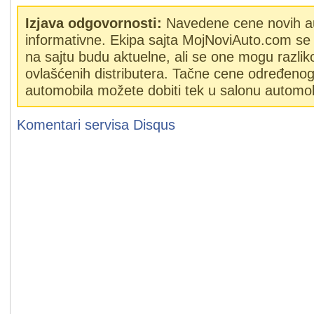
Izjava odgovornosti:
Navedene cene novih a
informativne. Ekipa sajta MojNoviAuto.com se 
na sajtu budu aktuelne, ali se one mogu razlik
ovlašćenih distributera. Tačne cene određeno
automobila možete dobiti tek u salonu automob
Komentari servisa
Disqus