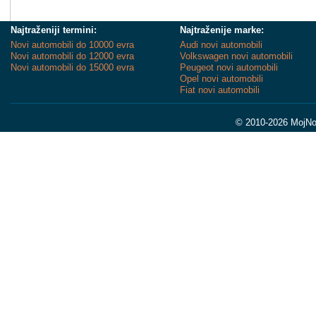
Najtraženiji termini:
Najtraženije marke:
Novi automobili do 10000 evra
Audi novi automobili
Novi automobili do 12000 evra
Volkswagen novi automobili
Novi automobili do 15000 evra
Peugeot novi automobili
Opel novi automobili
Fiat novi automobili
© 2010-2026 MojNov