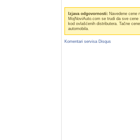
Izjava odgovornosti:
Navedene cene no
MojNoviAuto.com se trudi da sve cene n
kod ovlašćenih distributera. Tačne cen
automobila.
Komentari servisa
Disqus