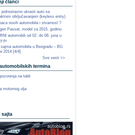
ji članci
e jednostavno ukrasti auto sa
ktnim otključavanjem (keyless entry)
paca novih automobila i stvarnost ?
gen Passat, model za 2015. godinu
NI automobili od 02. do 08. juna u
ty-ju
a sajma automobila u Beogradu – BG
w 2014 [4/4]
Sve vesti >>
automobilskih termina
pozorenja na tabli
a motornog ulja
i sajta