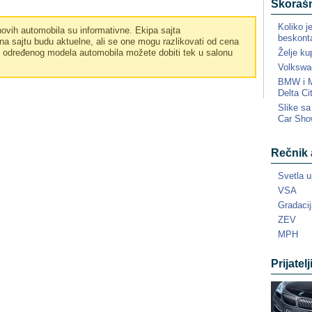
Skorašn
Koliko j
vih automobila su informativne. Ekipa sajta
beskonta
a sajtu budu aktuelne, ali se one mogu razlikovati od cena
Želje ku
e određenog modela automobila možete dobiti tek u salonu
Volkswa
BMW i MI
Delta Ci
Slike s
Car Sho
Rečnik 
Svetla u
VSA
Gradacij
ZEV
MPH
Prijatelj