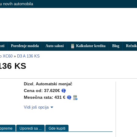
nu novih automobila
sti
Poređenje modela
Auto saloni
Kalkulator kredita
Blog
Rečnik
vo XC60
»
D3 A 136 KS
136 KS
Dizel
,
Automatski menjač
Cena od: 37.620€
Mesečna rata: 431 €
Vidi još opcija
 opreme
Uporedi sa ...
Gde kupiti