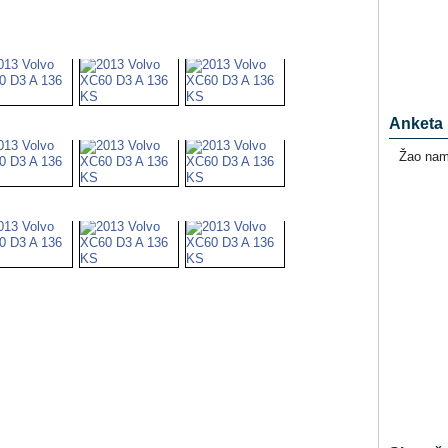
Anketa
Žao nam 