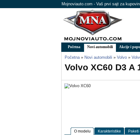
Mojnoviauto.com - Vaš prvi sajt za kupovi
Početna
Novi automobili
Akcije i popu
Početna
»
Novi automobili
»
Volvo
»
Vol
Volvo XC60 D3 A 
O modelu
Karakteristike
Paketi