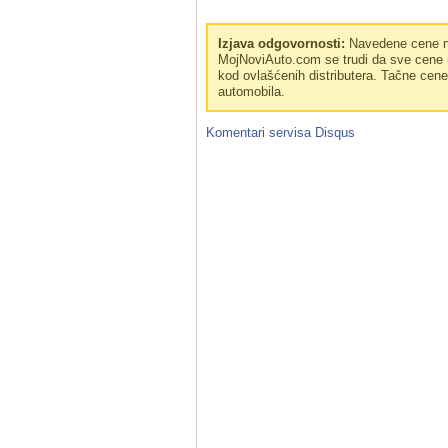
Izjava odgovornosti:
Navedene cene no
MojNoviAuto.com se trudi da sve cene n
kod ovlašćenih distributera. Tačne cen
automobila.
Komentari servisa
Disqus