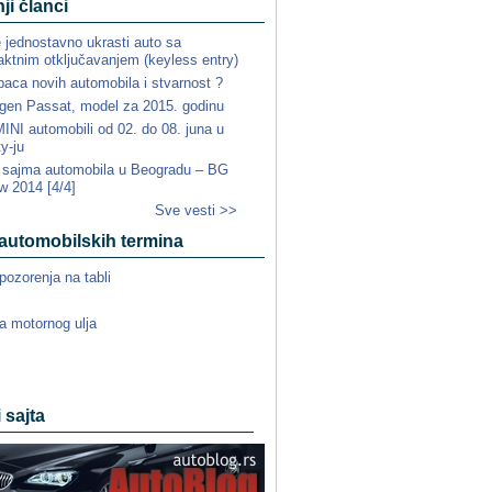
ji članci
e jednostavno ukrasti auto sa
ktnim otključavanjem (keyless entry)
paca novih automobila i stvarnost ?
gen Passat, model za 2015. godinu
NI automobili od 02. do 08. juna u
ty-ju
a sajma automobila u Beogradu – BG
w 2014 [4/4]
Sve vesti >>
automobilskih termina
pozorenja na tabli
a motornog ulja
i sajta