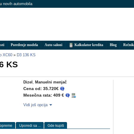
nu novih automobila
sti
Poređenje modela
Auto saloni
Kalkulator kredita
Blog
Rečnik
vo XC60
»
D3 136 KS
6 KS
Dizel
,
Manuelni menjač
Cena od: 35.720€
Mesečna rata: 409 €
Vidi još opcija
 opreme
Uporedi sa ...
Gde kupiti