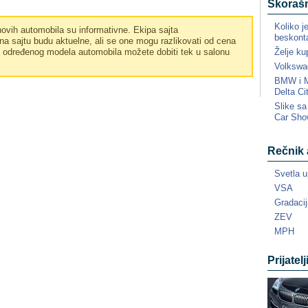
Skorašn
Koliko j
vih automobila su informativne. Ekipa sajta
beskonta
a sajtu budu aktuelne, ali se one mogu razlikovati od cena
Želje ku
e određenog modela automobila možete dobiti tek u salonu
Volkswa
BMW i MI
Delta Ci
Slike s
Car Sho
Rečnik 
Svetla u
VSA
Gradacij
ZEV
MPH
Prijatelj