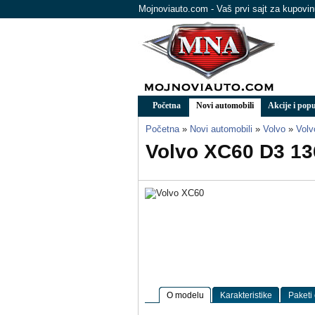
Mojnoviauto.com - Vaš prvi sajt za kupovi
Početna
Novi automobili
Akcije i popu
Početna
»
Novi automobili
»
Volvo
»
Vol
Volvo XC60 D3 13
O modelu
Karakteristike
Paketi