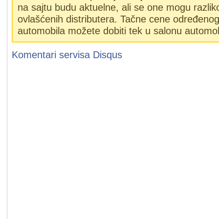
na sajtu budu aktuelne, ali se one mogu razlik
ovlašćenih distributera. Tačne cene određeno
automobila možete dobiti tek u salonu automob
Komentari servisa
Disqus