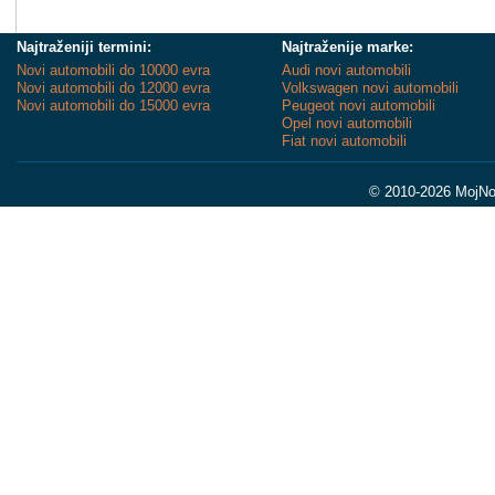
Najtraženiji termini:
Najtraženije marke:
Novi automobili do 10000 evra
Audi novi automobili
Novi automobili do 12000 evra
Volkswagen novi automobili
Novi automobili do 15000 evra
Peugeot novi automobili
Opel novi automobili
Fiat novi automobili
© 2010-2026 MojNov