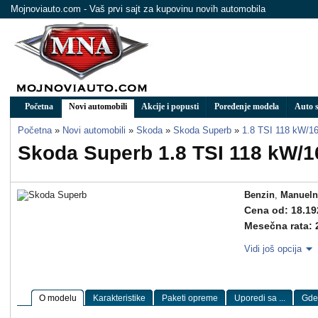
Mojnoviauto.com - Vaš prvi sajt za kupovinu novih automobila
Početna
Novi automobili
Akcije i popusti
Poređenje modela
Auto s
Početna
»
Novi automobili
»
Skoda
»
Skoda Superb
»
1.8 TSI 118 kW/1
Skoda Superb 1.8 TSI 118 kW/1
Benzin
,
Manueln
Cena od: 18.19
Mesečna rata: 
Vidi još opcija
O modelu
Karakteristike
Paketi opreme
Uporedi sa ...
Gde 