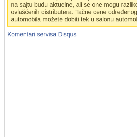
na sajtu budu aktuelne, ali se one mogu razlik
ovlašćenih distributera. Tačne cene određeno
automobila možete dobiti tek u salonu automob
Komentari servisa
Disqus