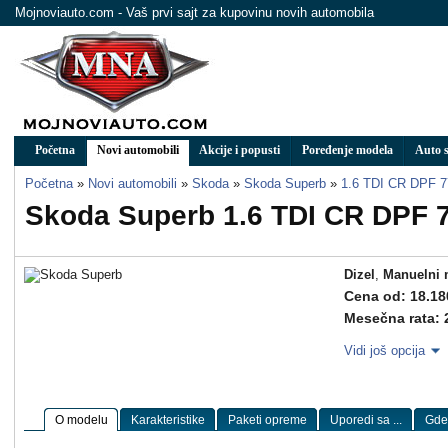
Mojnoviauto.com - Vaš prvi sajt za kupovinu novih automobila
Početna
Novi automobili
Akcije i popusti
Poređenje modela
Auto s
Početna
»
Novi automobili
»
Skoda
»
Skoda Superb
»
1.6 TDI CR DPF 7
Skoda Superb 1.6 TDI CR DPF 
Dizel
,
Manuelni 
Cena od: 18.18
Mesečna rata: 
Vidi još opcija
O modelu
Karakteristike
Paketi opreme
Uporedi sa ...
Gde 