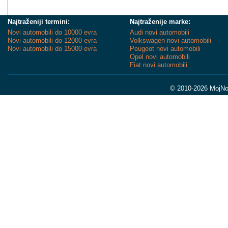
Najtraženiji termini:
Najtraženije marke:
Novi automobili do 10000 evra
Audi novi automobili
Novi automobili do 12000 evra
Volkswagen novi automobili
Novi automobili do 15000 evra
Peugeot novi automobili
Opel novi automobili
Fiat novi automobili
© 2010-2026 MojNov