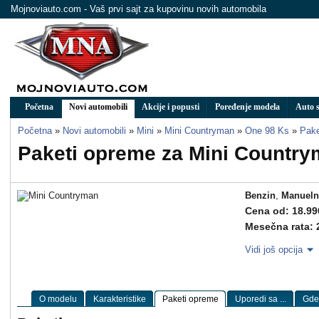
Mojnoviauto.com - Vaš prvi sajt za kupovinu novih automobila
Početna
Novi automobili
Akcije i popusti
Poređenje modela
Auto s
Početna
»
Novi automobili
»
Mini
»
Mini Countryman
»
One 98 Ks
»
Pake
Paketi opreme za Mini Countr
Benzin
,
Manueln
Cena od: 18.99
Mesečna rata: 
Vidi još opcija
O modelu
Karakteristike
Paketi opreme
Uporedi sa ...
Gde 