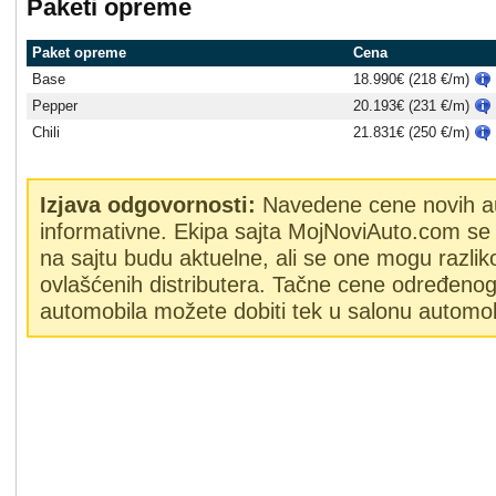
Paketi opreme
Paket opreme
Cena
Base
18.990€ (218 €/m)
Pepper
20.193€ (231 €/m)
Chili
21.831€ (250 €/m)
Izjava odgovornosti:
Navedene cene novih a
informativne. Ekipa sajta MojNoviAuto.com se 
na sajtu budu aktuelne, ali se one mogu razlik
ovlašćenih distributera. Tačne cene određeno
automobila možete dobiti tek u salonu automob