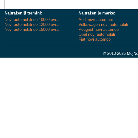
Najtraženiji termini:
Najtraženije marke:
Novi automobili do 10000 evra
Audi novi automobili
Novi automobili do 12000 evra
Volkswagen novi automobili
Novi automobili do 15000 evra
Peugeot novi automobili
Opel novi automobili
Fiat novi automobili
© 2010-2026 MojNov