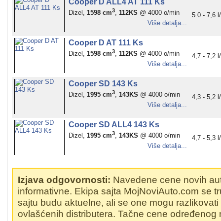
Cooper D ALL4 AT 111 Ks
3
Dizel,
1598 cm
,
112KS
@ 4000 o/min
5.0 - 7,6 
Više detalja...
Cooper D AT 111 Ks
3
Dizel,
1598 cm
,
112KS
@ 4000 o/min
4,7 - 7,2 
Više detalja...
Cooper SD 143 Ks
3
Dizel,
1995 cm
,
143KS
@ 4000 o/min
4,3 - 5,2 
Više detalja...
Cooper SD ALL4 143 Ks
3
Dizel,
1995 cm
,
143KS
@ 4000 o/min
4,7 - 5,3 
Više detalja...
Izjava odgovornosti:
Navedene cene novih au
informativne. Ekipa sajta MojNoviAuto.com se t
sajtu budu aktuelne, ali se one mogu razlikovat
ovlašćenih distributera. Tačne cene određenog