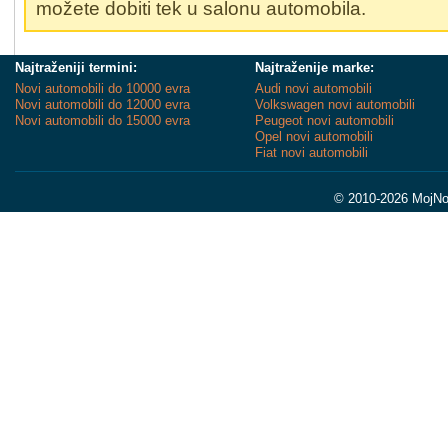
možete dobiti tek u salonu automobila.
Najtraženiji termini:
Najtraženije marke:
Novi automobili do 10000 evra
Audi novi automobili
Novi automobili do 12000 evra
Volkswagen novi automobili
Novi automobili do 15000 evra
Peugeot novi automobili
Opel novi automobili
Fiat novi automobili
© 2010-2026 MojNov