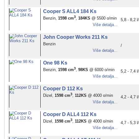
Cooper S ALL4 184 Ks
3
Benzin,
1598 cm
,
184KS
@ 5500 o/min
5,8 - 8,2 
Više detalja...
John Cooper Works 211 Ks
Benzin
/
Više detalja...
One 98 Ks
3
Benzin,
1598 cm
,
98KS
@ 6000 o/min
5,2 - 7,4 
Više detalja...
Cooper D 112 Ks
3
Dizel,
1598 cm
,
112KS
@ 4000 o/min
4,2 - 4,7 
Više detalja...
Cooper D ALL4 112 Ks
3
Dizel,
1598 cm
,
112KS
@ 4000 o/min
4,7 - 5,3 
Više detalja...