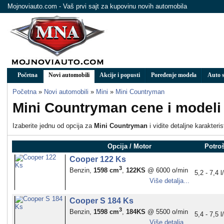
Mojnoviauto.com - Vaš prvi sajt za kupovinu novih automobila
Početna
Novi automobili
Akcije i popusti
Poređenje modela
Auto s
Početna
»
Novi automobili
»
Mini
»
Mini Countryman
Mini Countryman cene i modeli
Izaberite jednu od opcija za
Mini Countryman
i vidite detaljne karakteri
Opcija / Motor
Potro
Cooper 122 Ks
3
Benzin,
1598 cm
,
122KS
@ 6000 o/min
5,2 - 7,4 
Više detalja...
Cooper S 184 Ks
3
Benzin,
1598 cm
,
184KS
@ 5500 o/min
5,4 - 7,5 
Više detalja...