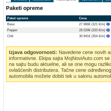
Paketi opreme
Paket opreme
Cena
Base
27.990€ (321 €/m)
Pepper
29.029€ (333 €/m)
Chili
30.941€ (354 €/m)
Izjava odgovornosti:
Navedene cene novih a
informativne. Ekipa sajta MojNoviAuto.com se 
na sajtu budu aktuelne, ali se one mogu razlik
ovlašćenih distributera. Tačne cene određeno
automobila možete dobiti tek u salonu automob