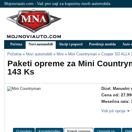
Mojnoviauto.com - Vaš prvi sajt za kupovinu novih automobila
Početna
Novi automobili
Akcije i popusti
Poređenje modela
Auto s
Početna
»
Novi automobili
»
Mini
»
Mini Countryman
»
Cooper SD ALL4 
Paketi opreme za Mini Countr
143 Ks
Dizel
,
Manuelni 
Cena od: 27.99
Mesečna rata: 
Vidi još opcija
O modelu
Karakteristike
Paketi opreme
Uporedi sa ...
Gde 