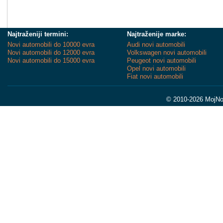
Najtraženiji termini:
Najtraženije marke:
Novi automobili do 10000 evra
Audi novi automobili
Novi automobili do 12000 evra
Volkswagen novi automobili
Novi automobili do 15000 evra
Peugeot novi automobili
Opel novi automobili
Fiat novi automobili
© 2010-2026 MojNov