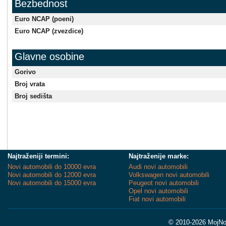
Bezbednost
Euro NCAP (poeni)
Euro NCAP (zvezdice)
Glavne osobine
Gorivo
Broj vrata
Broj sedišta
Najtraženiji termini:
Najtraženije marke:
Novi automobili do 10000 evra
Audi novi automobili
Novi automobili do 12000 evra
Volkswagen novi automobili
Novi automobili do 15000 evra
Peugeot novi automobili
Opel novi automobili
Fiat novi automobili
© 2010-2026 MojNov