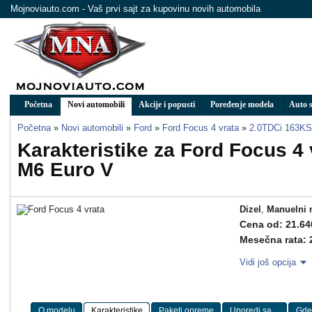
Mojnoviauto.com - Vaš prvi sajt za kupovinu novih automobila
Početna
Novi automobili
Akcije i popusti
Poređenje modela
Auto s
Početna
»
Novi automobili
»
Ford
»
Ford Focus 4 vrata
»
2.0TDCi 163KS
Karakteristike za Ford Focus 4
M6 Euro V
Dizel
,
Manuelni 
Cena od: 21.64
Mesečna rata: 
Vidi još opcija
O modelu
Karakteristike
Paketi opreme
Uporedi sa ...
Gde 