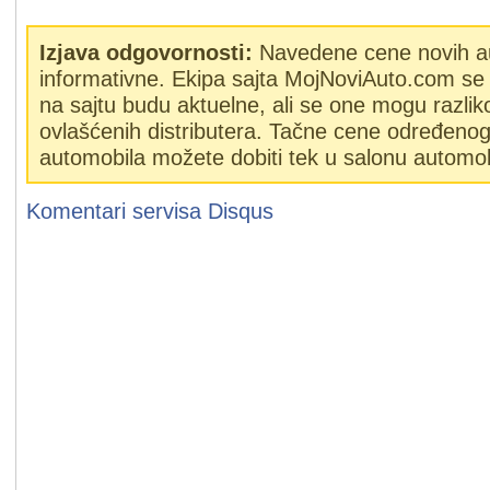
Izjava odgovornosti:
Navedene cene novih a
informativne. Ekipa sajta MojNoviAuto.com se 
na sajtu budu aktuelne, ali se one mogu razlik
ovlašćenih distributera. Tačne cene određeno
automobila možete dobiti tek u salonu automob
Komentari servisa
Disqus