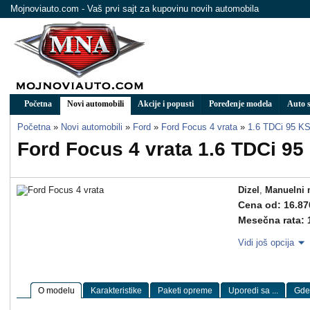
Mojnoviauto.com - Vaš prvi sajt za kupovinu novih automobila
Početna
Novi automobili
Akcije i popusti
Poređenje modela
Auto s
Početna
»
Novi automobili
»
Ford
»
Ford Focus 4 vrata
»
1.6 TDCi 95 K
Ford Focus 4 vrata 1.6 TDCi 9
Dizel
,
Manuelni 
Cena od: 16.87
Mesečna rata: 
Vidi još opcija
O modelu
Karakteristike
Paketi opreme
Uporedi sa ...
Gde 