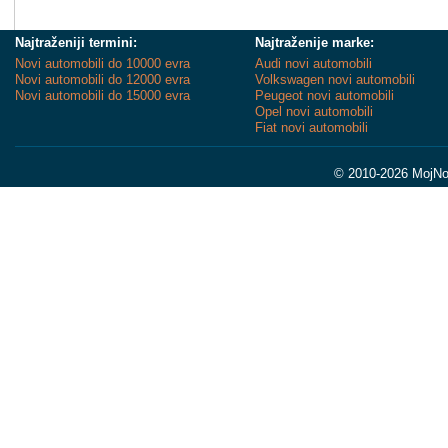
Najtraženiji termini:
Najtraženije marke:
Novi automobili do 10000 evra
Audi novi automobili
Novi automobili do 12000 evra
Volkswagen novi automobili
Novi automobili do 15000 evra
Peugeot novi automobili
Opel novi automobili
Fiat novi automobili
© 2010-2026 MojNov