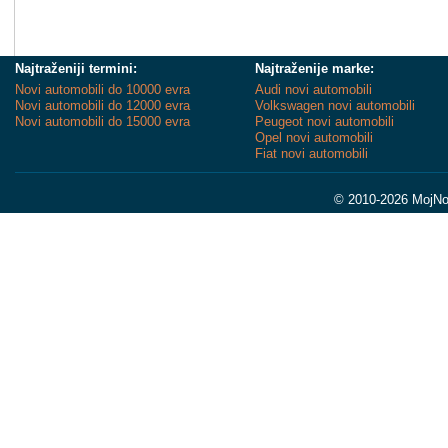
Najtraženiji termini:
Najtraženije marke:
Novi automobili do 10000 evra
Audi novi automobili
Novi automobili do 12000 evra
Volkswagen novi automobili
Novi automobili do 15000 evra
Peugeot novi automobili
Opel novi automobili
Fiat novi automobili
© 2010-2026 MojNov