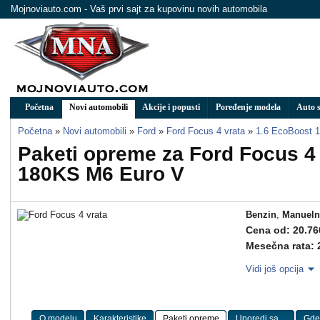
Mojnoviauto.com - Vaš prvi sajt za kupovinu novih automobila
Početna
Novi automobili
Akcije i popusti
Poređenje modela
Auto s
Početna
»
Novi automobili
»
Ford
»
Ford Focus 4 vrata
»
1.6 EcoBoost 
Paketi opreme za Ford Focus 4
180KS M6 Euro V
Benzin
,
Manueln
Cena od: 20.76
Mesečna rata: 
Vidi još opcija
O modelu
Karakteristike
Paketi opreme
Uporedi sa ...
Gde 