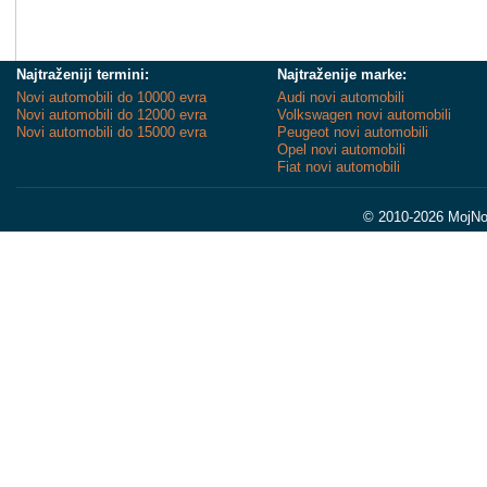
Najtraženiji termini:
Najtraženije marke:
Novi automobili do 10000 evra
Audi novi automobili
Novi automobili do 12000 evra
Volkswagen novi automobili
Novi automobili do 15000 evra
Peugeot novi automobili
Opel novi automobili
Fiat novi automobili
© 2010-2026 MojNov