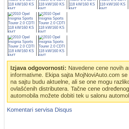
Izjava odgovornosti:
Navedene cene novih a
informativne. Ekipa sajta MojNoviAuto.com se 
na sajtu budu aktuelne, ali se one mogu razlik
ovlašćenih distributera. Tačne cene određeno
automobila možete dobiti tek u salonu automob
Komentari servisa
Disqus