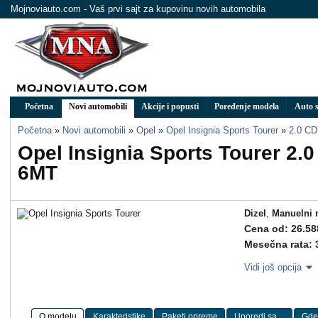
Mojnoviauto.com - Vaš prvi sajt za kupovinu novih automobila
Početna
Novi automobili
Akcije i popusti
Poređenje modela
Auto s
Početna
»
Novi automobili
»
Opel
»
Opel Insignia Sports Tourer
»
2.0 CD
Opel Insignia Sports Tourer 2.
6MT
Dizel
,
Manuelni 
Cena od: 26.58
Mesečna rata: 
Vidi još opcija
O modelu
Karakteristike
Paketi opreme
Uporedi sa ...
Gde 