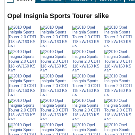
Opel Insignia Sports Tourer slike