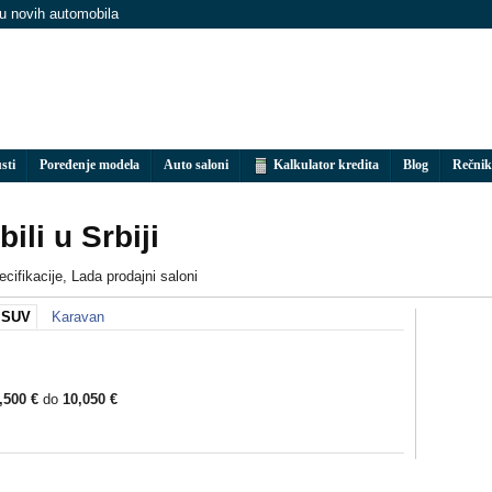
nu novih automobila
sti
Poređenje modela
Auto saloni
Kalkulator kredita
Blog
Rečnik
li u Srbiji
cifikacije, Lada prodajni saloni
SUV
Karavan
,500 €
do
10,050 €