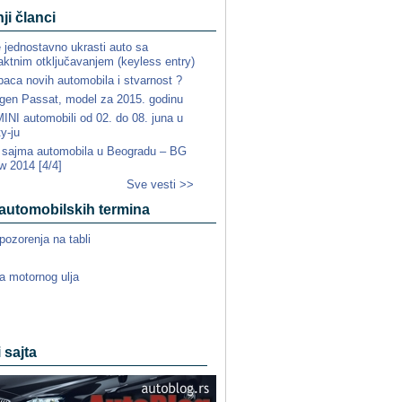
ji članci
e jednostavno ukrasti auto sa
ktnim otključavanjem (keyless entry)
paca novih automobila i stvarnost ?
gen Passat, model za 2015. godinu
NI automobili od 02. do 08. juna u
ty-ju
a sajma automobila u Beogradu – BG
w 2014 [4/4]
Sve vesti >>
automobilskih termina
pozorenja na tabli
a motornog ulja
i sajta