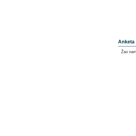
Anketa
Žao nam 