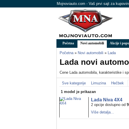
Mojnoviauto.com - Vaš prvi sajt za kupovi
Početna
Novi automobili
Akcije i popu
Početna
»
Novi automobili
»
Lada
Lada novi automobi
Cene Lada automobila, karakteristike i spe
Sve kategorije
Limuzina
Hečbek
1 model je prikazan
Lada Niva 4X4
2 opcije dostupno od
9
Više detalja...