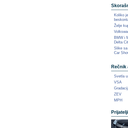
Skorašn
Koliko j
beskonta
Želje ku
Volkswa
BMW i MI
Delta Ci
Slike s
Car Sho
Rečnik 
Svetla u
VSA
Gradacij
ZEV
MPH
Prijatelj