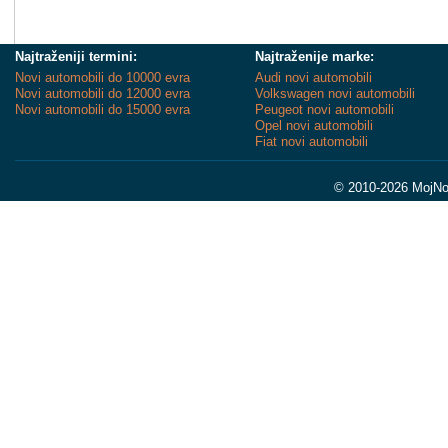
Najtraženiji termini:
Najtraženije marke:
Novi automobili do 10000 evra
Audi novi automobili
Novi automobili do 12000 evra
Volkswagen novi automobili
Novi automobili do 15000 evra
Peugeot novi automobili
Opel novi automobili
Fiat novi automobili
© 2010-2026 MojNov