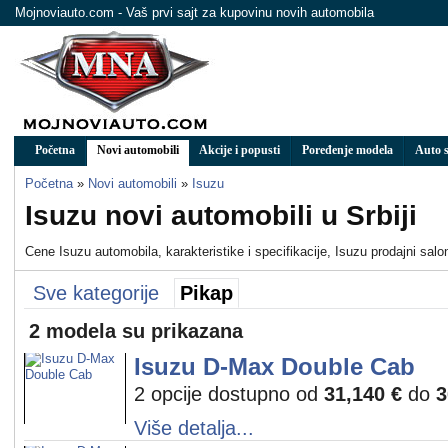
Mojnoviauto.com - Vaš prvi sajt za kupovinu novih automobila
Početna
Novi automobili
Akcije i popusti
Poređenje modela
Auto s
Početna
»
Novi automobili
»
Isuzu
Isuzu novi automobili u Srbiji
Cene Isuzu automobila, karakteristike i specifikacije, Isuzu prodajni salo
Sve kategorije
Pikap
2 modela su prikazana
Isuzu D-Max Double Cab
2 opcije dostupno od
31,140 €
do
3
Više detalja...