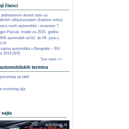
ji članci
e jednostavno ukrasti auto sa
ktnim otključavanjem (keyless entry)
paca novih automobila i stvarnost ?
gen Passat, model za 2015. godinu
NI automobili od 02. do 08. juna u
ty-ju
a sajma automobila u Beogradu – BG
w 2014 [4/4]
Sve vesti >>
automobilskih termina
pozorenja na tabli
a motornog ulja
i sajta