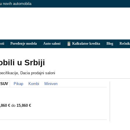
nu novih automobila
sti
Poređenje modela
Auto saloni
Kalkulator kredita
Blog
Rečnik
ili u Srbiji
ecifikacije, Dacia prodajni saloni
SUV
Pikap
Kombi
Miniven
,860 €
do
15,860 €