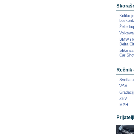
Skorašn
Koliko j
beskonta
Želje ku
Volkswa
BMW i MI
Delta Ci
Slike s
Car Sho
Rečnik 
Svetla u
VSA
Gradacij
ZEV
MPH
Prijatelj