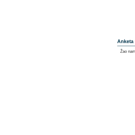
Anketa
Žao nam 