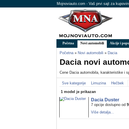
Mojnoviauto.com - Vaš prvi sajt za kupovi
Početna
Novi automobili
Akcije i popu
Početna
»
Novi automobili
»
Dacia
Dacia novi automob
Cene Dacia automobila, karakteristike i sp
Sve kategorije
Limuzina
Hečbek
1 model je prikazan
Dacia Duster
7 opcije dostupno od
9
Više detalja...