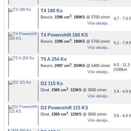
T4 180 Ks
3
Benzin,
1596 cm
,
180KS
@ 5700 o/min
4,7 - 7.0 
Više detalja...
T4 Powershift 180 KS
3
Benzin,
1596 cm
,
180KS
@ 5700 o/min
5,1 - 7,9 
Više detalja...
T5 A 254 Ks
3
6.0 - 11,3
Benzin,
2497 cm
,
254KS
@ 5400 o/min
l/100km
Više detalja...
D2 115 Ks
3
Dizel,
1560 cm
,
115KS
@ 3600 o/min
3,4 - 4.0 
Više detalja...
D2 Powershift 115 KS
3
Dizel,
1560 cm
,
115KS
@ 3600 o/min
3,6 - 4,4 
Više detalja...