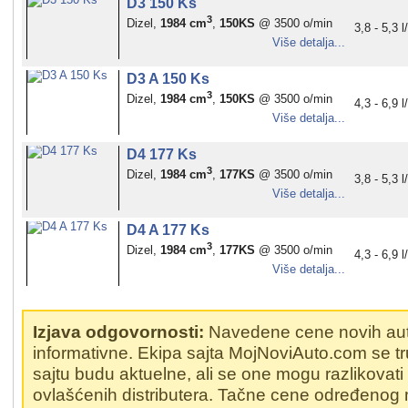
D3 150 Ks
3
Dizel,
1984 cm
,
150KS
@ 3500 o/min
3,8 - 5,3 
Više detalja...
D3 A 150 Ks
3
Dizel,
1984 cm
,
150KS
@ 3500 o/min
4,3 - 6,9 
Više detalja...
D4 177 Ks
3
Dizel,
1984 cm
,
177KS
@ 3500 o/min
3,8 - 5,3 
Više detalja...
D4 A 177 Ks
3
Dizel,
1984 cm
,
177KS
@ 3500 o/min
4,3 - 6,9 
Više detalja...
Izjava odgovornosti:
Navedene cene novih au
informativne. Ekipa sajta MojNoviAuto.com se t
sajtu budu aktuelne, ali se one mogu razlikovat
ovlašćenih distributera. Tačne cene određenog