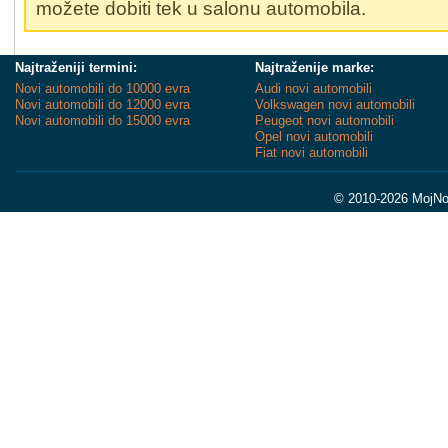
možete dobiti tek u salonu automobila.
Najtraženiji termini:
Najtraženije marke:
Novi automobili do 10000 evra
Audi novi automobili
Novi automobili do 12000 evra
Volkswagen novi automobili
Novi automobili do 15000 evra
Peugeot novi automobili
Opel novi automobili
Fiat novi automobili
© 2010-2026 MojNov