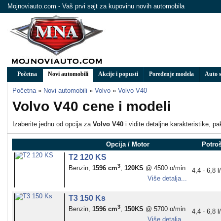
Mojnoviauto.com - Vaš prvi sajt za kupovinu novih automobila
Početna
Novi automobili
Akcije i popusti
Poređenje modela
Auto s
Početna
»
Novi automobili
»
Volvo
»
Volvo V40
Volvo V40 cene i modeli
Izaberite jednu od opcija za
Volvo V40
i vidite detaljne karakteristike, p
Opcija / Motor
Potro
T2 120 KS
3
Benzin,
1596 cm
,
120KS
@ 4500 o/min
4,4 - 6,8 
Više detalja...
T3 150 Ks
3
Benzin,
1596 cm
,
150KS
@ 5700 o/min
4,4 - 6,8 
Više detalja...