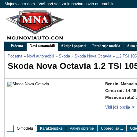
Mojnoviauto.com - Vaš prvi sajt za kupovinu novih automobila
Početna
Novi automobili
Akcije i popusti
Poređenje modela
Auto s
Početna
»
Novi automobili
»
Skoda
»
Skoda Nova Octavia
»
1.2 TSI 10
Skoda Nova Octavia 1.2 TSI 10
Benzin
,
Manueln
Cena od: 14.48
Mesečna rata: 
Vidi još opcija
O modelu
Karakteristike
Paketi opreme
Uporedi sa ...
Gde 