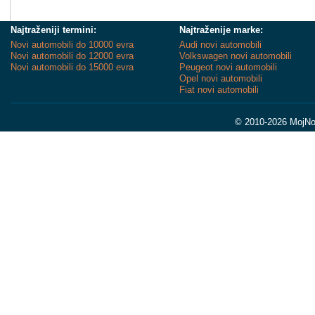
Najtraženiji termini:
Najtraženije marke:
Novi automobili do 10000 evra
Audi novi automobili
Novi automobili do 12000 evra
Volkswagen novi automobili
Novi automobili do 15000 evra
Peugeot novi automobili
Opel novi automobili
Fiat novi automobili
© 2010-2026 MojNov