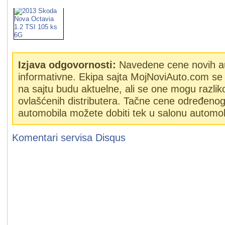
Izjava odgovornosti:
Navedene cene novih a
informativne. Ekipa sajta MojNoviAuto.com se 
na sajtu budu aktuelne, ali se one mogu razlik
ovlašćenih distributera. Tačne cene određeno
automobila možete dobiti tek u salonu automob
Komentari servisa
Disqus