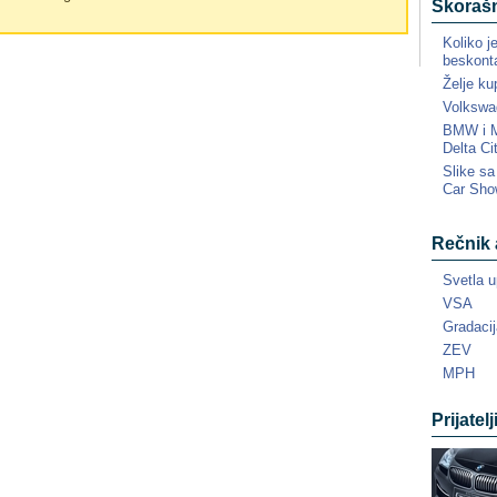
Skorašn
Koliko j
beskonta
Želje ku
Volkswa
BMW i MI
Delta Ci
Slike s
Car Sho
Rečnik 
Svetla u
VSA
Gradacij
ZEV
MPH
Prijatelj