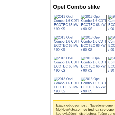
Opel Combo slike
Izjava odgovornosti:
Navedene cene no
MojNoviAuto.com se trudi da sve cene n
kod ovlašćenih distributera. Tačne cen