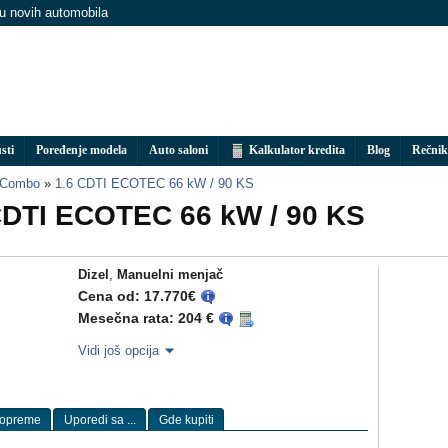
nu novih automobila
sti
Poređenje modela
Auto saloni
Kalkulator kredita
Blog
Rečnik
 Combo
»
1.6 CDTI ECOTEC 66 kW / 90 KS
CDTI ECOTEC 66 kW / 90 KS
Dizel
,
Manuelni menjač
Cena od: 17.770€
Mesečna rata: 204 €
Vidi još opcija
 opreme
Uporedi sa ...
Gde kupiti