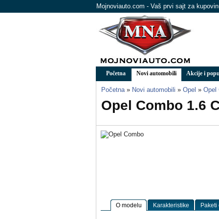
Mojnoviauto.com - Vaš prvi sajt za kupovi
Početna
Novi automobili
Akcije i popu
Početna
»
Novi automobili
»
Opel
»
Opel
Opel Combo 1.6 
O modelu
Karakteristike
Paketi