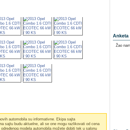
Anketa
Žao nam 
vih automobila su informativne. Ekipa sajta
a sajtu budu aktuelne, ali se one mogu razlikovati od cena
e određenog modela automobila možete dobiti tek u salonu