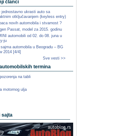
ji članci
e jednostavno ukrasti auto sa
ktnim otključavanjem (keyless entry)
paca novih automobila i stvarnost ?
gen Passat, model za 2015. godinu
NI automobili od 02. do 08. juna u
ty-ju
a sajma automobila u Beogradu – BG
w 2014 [4/4]
Sve vesti >>
automobilskih termina
pozorenja na tabli
a motornog ulja
i sajta