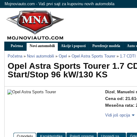
Mojnoviauto.com - Vaš prvi sajt za kupovinu novih automobila
Početna
Novi automobili
Akcije i popusti
Poređenje modela
Auto s
Početna
»
Novi automobili
»
Opel
»
Opel Astra Sports Tourer
»
1.7 CDTI
Opel Astra Sports Tourer 1.7 
Start/Stop 96 kW/130 KS
Dizel
,
Manuelni 
Cena od: 21.61
Mesečna rata: 
Vidi još opcija
O modelu
Karakteristike
Paketi opreme
Uporedi sa ...
Gde 