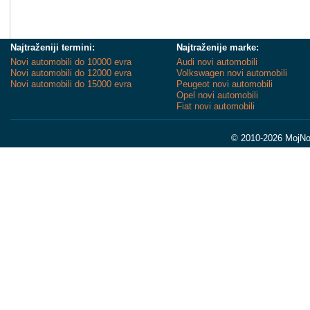
Najtraženiji termini:
Najtraženije marke:
Novi automobili do 10000 evra
Audi novi automobili
Novi automobili do 12000 evra
Volkswagen novi automobili
Novi automobili do 15000 evra
Peugeot novi automobili
Opel novi automobili
Fiat novi automobili
© 2010-2026 MojNov