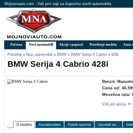
Mojnoviauto.com - Vaš prvi sajt za kupovinu novih automobila
Početna
Novi automobili
Akcije i popusti
Poređenje modela
Auto s
Početna
»
Novi automobili
»
BMW
»
BMW Serija 4 Cabrio
»
428i
BMW Serija 4 Cabrio 428i
Benzin
,
Manueln
Cena od: 46.59
Mesečna rata: 
Vidi još opcija
O modelu
Karakteristike
Paketi opreme
Uporedi sa ...
Gde 