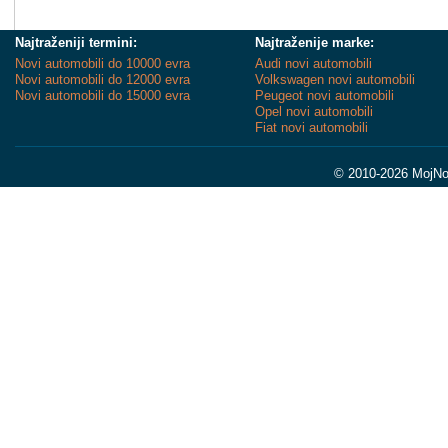
Najtraženiji termini:
Najtraženije marke:
Novi automobili do 10000 evra
Audi novi automobili
Novi automobili do 12000 evra
Volkswagen novi automobili
Novi automobili do 15000 evra
Peugeot novi automobili
Opel novi automobili
Fiat novi automobili
© 2010-2026 MojNov