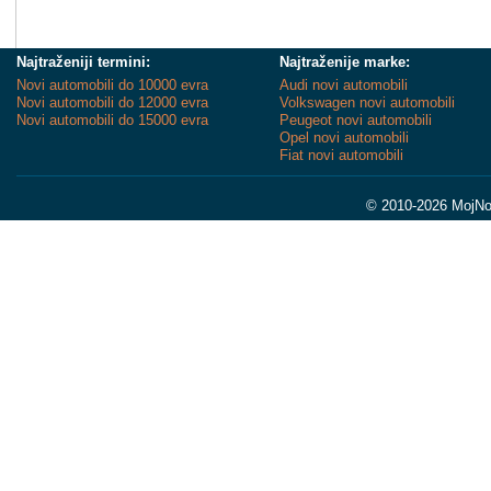
Najtraženiji termini:
Najtraženije marke:
Novi automobili do 10000 evra
Audi novi automobili
Novi automobili do 12000 evra
Volkswagen novi automobili
Novi automobili do 15000 evra
Peugeot novi automobili
Opel novi automobili
Fiat novi automobili
© 2010-2026 MojNov