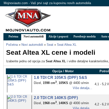
Mojnoviauto.com - Vaš prvi sajt za kupovinu novih automobila
Početna
Novi automobili
Akcije i popusti
Poređenje modela
Auto s
Početna
»
Novi automobili
»
Seat
»
Seat Altea XL
Seat Altea XL cene i modeli
Izaberite jednu od opcija za
Seat Altea XL
i vidite detaljne karakteristik
Opcija / Motor
Potro
1.6 TDI CR 105KS (DPF) S&S
3
Dizel,
1598 cm
,
105KS
@ 4400 o/min
4,1 - 5,2 
Više detalja...
2.0 TDI CR 140KS (DPF)
3
Dizel,
1968 cm
,
140KS
@ 4000 o/min
4,2 - 6,2 
Više detalja...