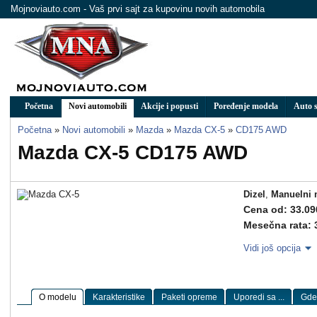
Mojnoviauto.com - Vaš prvi sajt za kupovinu novih automobila
Početna
Novi automobili
Akcije i popusti
Poređenje modela
Auto s
Početna
»
Novi automobili
»
Mazda
»
Mazda CX-5
»
CD175 AWD
Mazda CX-5 CD175 AWD
Dizel
,
Manuelni 
Cena od: 33.09
Mesečna rata: 
Vidi još opcija
O modelu
Karakteristike
Paketi opreme
Uporedi sa ...
Gde 