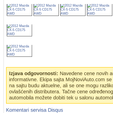
Izjava odgovornosti:
Navedene cene novih a
informativne. Ekipa sajta MojNoviAuto.com se 
na sajtu budu aktuelne, ali se one mogu razlik
ovlašćenih distributera. Tačne cene određeno
automobila možete dobiti tek u salonu automob
Komentari servisa
Disqus