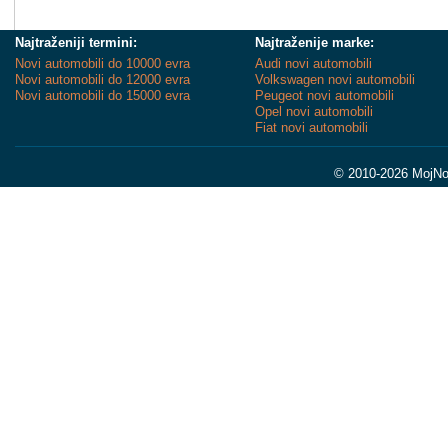
Najtraženiji termini:
Najtraženije marke:
Novi automobili do 10000 evra
Audi novi automobili
Novi automobili do 12000 evra
Volkswagen novi automobili
Novi automobili do 15000 evra
Peugeot novi automobili
Opel novi automobili
Fiat novi automobili
© 2010-2026 MojNov