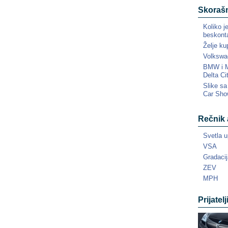
Skorašn
Koliko j
beskonta
Želje ku
Volkswa
BMW i MI
Delta Ci
Slike s
Car Sho
Rečnik 
Svetla u
VSA
Gradacij
ZEV
MPH
Prijatelj