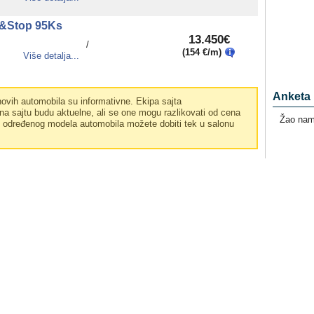
rt&Stop 95Ks
13.450€
/
(154 €/m)
Više detalja...
Anketa
vih automobila su informativne. Ekipa sajta
a sajtu budu aktuelne, ali se one mogu razlikovati od cena
Žao nam 
e određenog modela automobila možete dobiti tek u salonu