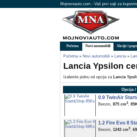
Mojnoviauto.com - Vaš prvi sajt za kupovi
Početna
Novi automobili
Akcije i popu
Početna
»
Novi automobili
»
Lancia
»
Lan
Lancia Ypsilon ce
Izaberite jednu od opcija za
Lancia Ypsi
Opcija /
0.9 TwinAir Star
3
Benzin,
875 cm
,
85
1.2 Fire Evo II 
3
Benzin,
1242 cm
,
6