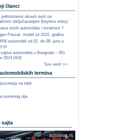
ji članci
e jednostavno ukrasti auto sa
ktnim otključavanjem (keyless entry)
paca novih automobila i stvarnost ?
gen Passat, model za 2015. godinu
NI automobili od 02. do 08. juna u
ty-ju
a sajma automobila u Beogradu – BG
w 2014 [4/4]
Sve vesti >>
automobilskih termina
pozorenja na tabli
a motornog ulja
i sajta