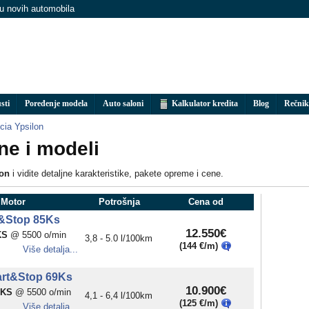
nu novih automobila
sti
Poređenje modela
Auto saloni
Kalkulator kredita
Blog
Rečnik
cia Ypsilon
ne i modeli
lon
i vidite detaljne karakteristike, pakete opreme i cene.
 Motor
Potrošnja
Cena od
t&Stop 85Ks
12.550€
KS
@ 5500 o/min
3,8 - 5.0 l/100km
(144 €/m)
Više detalja...
Start&Stop 69Ks
10.900€
9KS
@ 5500 o/min
4,1 - 6,4 l/100km
(125 €/m)
Više detalja...