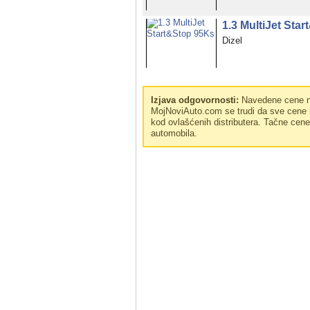
1.3 MultiJet Sta
Dizel
Izjava odgovornosti:
Navedene cene no
MojNoviAuto.com se trudi da sve cene n
kod ovlašćenih distributera. Tačne cen
automobila.