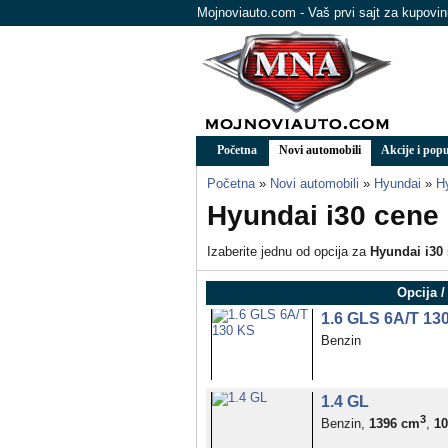
Mojnoviauto.com - Vaš prvi sajt za kupovi
Početna
Novi automobili
Akcije i popu
Početna
»
Novi automobili
»
Hyundai
»
H
Hyundai i30 cene 
Izaberite jednu od opcija za
Hyundai i30
Opcija /
1.6 GLS 6A/T 13
Benzin
1.4 GL
3
Benzin,
1396 cm
,
1