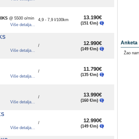
13.190€
00KS
@ 5500 o/min
4,9 - 7,9 l/100km
(151 €/m)
Više detalja...
 KS
12.990€
Anketa
/
(149 €/m)
Više detalja...
Žao nam 
11.790€
/
(135 €/m)
Više detalja...
13.990€
/
(160 €/m)
Više detalja...
KS
12.990€
/
(149 €/m)
Više detalja...