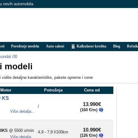
nu novih automobila
sti
Poređenje modela
Auto saloni
Kalkulator kredita
Blog
Rečnik
yundai i30
i modeli
i vidite detaljne karakteristike, pakete opreme i cene.
 Motor
Potrošnja
Cena od
0 KS
13.990€
/
(160 €/m)
Više detalja...
10.990€
00KS
@ 5500 o/min
4,9 - 7,9 l/100km
(126 €/m)
Više detalja...