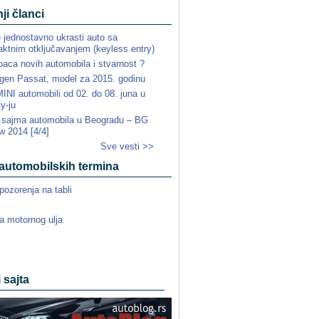
ji članci
e jednostavno ukrasti auto sa
ktnim otključavanjem (keyless entry)
paca novih automobila i stvarnost ?
gen Passat, model za 2015. godinu
NI automobili od 02. do 08. juna u
ty-ju
a sajma automobila u Beogradu – BG
w 2014 [4/4]
Sve vesti >>
automobilskih termina
pozorenja na tabli
a motornog ulja
i sajta