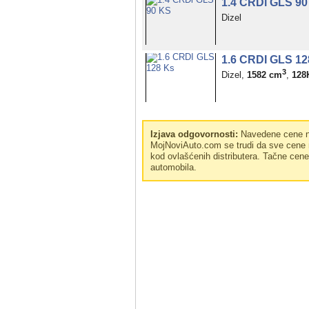
1.4 CRDi GLS 90
Dizel
1.6 CRDI GLS 12
3
Dizel,
1582 cm
,
128
Izjava odgovornosti:
Navedene cene no
MojNoviAuto.com se trudi da sve cene n
kod ovlašćenih distributera. Tačne cen
automobila.