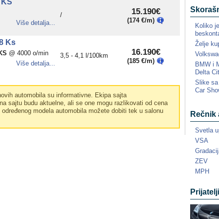
 KS
Skorašn
15.190€
/
(174 €/m)
Više detalja...
Koliko j
beskonta
8 Ks
Želje ku
16.190€
KS
@ 4000 o/min
Volkswa
3,5 - 4,1 l/100km
(185 €/m)
Više detalja...
BMW i MI
Delta Ci
Slike s
Car Sho
vih automobila su informativne. Ekipa sajta
a sajtu budu aktuelne, ali se one mogu razlikovati od cena
e određenog modela automobila možete dobiti tek u salonu
Rečnik 
Svetla u
VSA
Gradacij
ZEV
MPH
Prijatelj