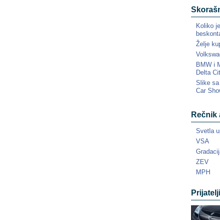
Skorašn
Koliko j
beskonta
Želje ku
Volkswa
BMW i MI
Delta Ci
Slike s
Car Sho
Rečnik 
Svetla u
VSA
Gradacij
ZEV
MPH
Prijatelj