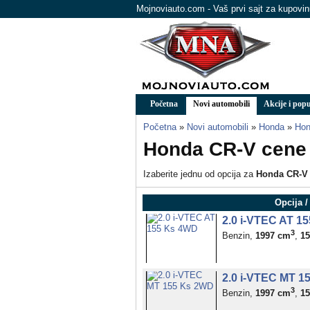
Mojnoviauto.com - Vaš prvi sajt za kupovi
Početna
Novi automobili
Akcije i popu
Početna
»
Novi automobili
»
Honda
»
Hon
Honda CR-V cene 
Izaberite jednu od opcija za
Honda CR-V
Opcija /
2.0 i-VTEC AT 1
3
Benzin,
1997 cm
,
1
2.0 i-VTEC MT 1
3
Benzin,
1997 cm
,
1