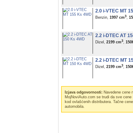
2.0 i-VTEC MT 1
3
Benzin,
1997 cm
,
1
2.2 i-DTEC AT 1
3
Dizel,
2199 cm
,
150
2.2 i-DTEC MT 1
3
Dizel,
2199 cm
,
150
Izjava odgovornosti:
Navedene cene no
MojNoviAuto.com se trudi da sve cene n
kod ovlašćenih distributera. Tačne cen
automobila.