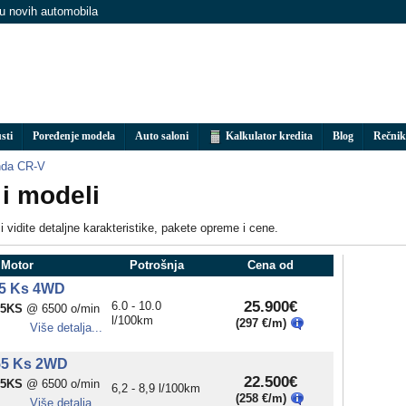
nu novih automobila
sti
Poređenje modela
Auto saloni
Kalkulator kredita
Blog
Rečnik
da CR-V
i modeli
i vidite detaljne karakteristike, pakete opreme i cene.
 Motor
Potrošnja
Cena od
55 Ks 4WD
25.900€
6.0 - 10.0
55KS
@ 6500 o/min
l/100km
(297 €/m)
Više detalja...
55 Ks 2WD
22.500€
55KS
@ 6500 o/min
6,2 - 8,9 l/100km
(258 €/m)
Više detalja...