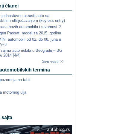
ji članci
e jednostavno ukrasti auto sa
ktnim otključavanjem (keyless entry)
paca novih automobila i stvarnost ?
gen Passat, model za 2015. godinu
NI automobili od 02. do 08. juna u
ty-ju
a sajma automobila u Beogradu – BG
w 2014 [4/4]
Sve vesti >>
automobilskih termina
pozorenja na tabli
a motornog ulja
i sajta