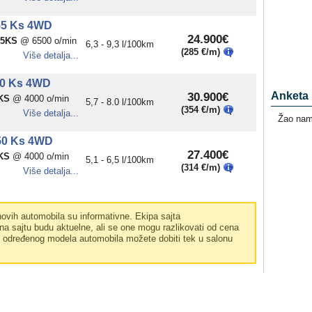
55 Ks 4WD
24.900€
55KS
@ 6500 o/min
6,3 - 9,3 l/100km
(285 €/m)
Više detalja...
50 Ks 4WD
30.900€
Anketa
KS
@ 4000 o/min
5,7 - 8.0 l/100km
(354 €/m)
Više detalja...
Žao nam 
50 Ks 4WD
27.400€
KS
@ 4000 o/min
5,1 - 6,5 l/100km
(314 €/m)
Više detalja...
vih automobila su informativne. Ekipa sajta
a sajtu budu aktuelne, ali se one mogu razlikovati od cena
e određenog modela automobila možete dobiti tek u salonu