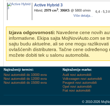
Active Hybrid 3
3
Hibrid,
2979 cm
,
306KS
@ 5800 o/min
6,4 - 5,3 
Više detalja...
Izjava odgovornosti:
Navedene cene novih au
informativne. Ekipa sajta MojNoviAuto.com se t
sajtu budu aktuelne, ali se one mogu razlikovat
ovlašćenih distributera. Tačne cene određenog
možete dobiti tek u salonu automobila.
Najtraženiji termini:
Najtraženije marke:
Novi automobili do 10000 evra
Audi novi automobili
Novi automobili do 12000 evra
Volkswagen novi automobili
Novi automobili do 15000 evra
Peugeot novi automobili
Opel novi automobili
Fiat novi automobili
© 2010-2026 MojNov