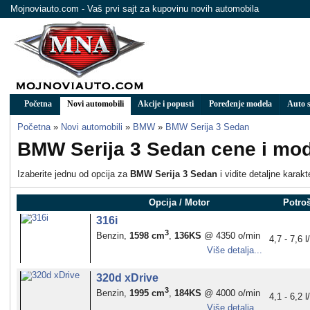
Mojnoviauto.com - Vaš prvi sajt za kupovinu novih automobila
Početna
Novi automobili
Akcije i popusti
Poređenje modela
Auto s
Početna
»
Novi automobili
»
BMW
»
BMW Serija 3 Sedan
BMW Serija 3 Sedan cene i mod
Izaberite jednu od opcija za
BMW Serija 3 Sedan
i vidite detaljne karak
Opcija / Motor
Potro
316i
3
Benzin,
1598 cm
,
136KS
@ 4350 o/min
4,7 - 7,6 
Više detalja...
320d xDrive
3
Benzin,
1995 cm
,
184KS
@ 4000 o/min
4,1 - 6,2 
Više detalja...