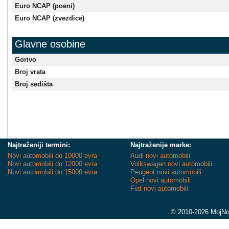
Euro NCAP (poeni)
Euro NCAP (zvezdice)
Glavne osobine
Gorivo
Broj vrata
Broj sedišta
Najtraženiji termini:
Najtraženije marke:
Novi automobili do 10000 evra
Audi novi automobili
Novi automobili do 12000 evra
Volkswagen novi automobili
Novi automobili do 15000 evra
Peugeot novi automobili
Opel novi automobili
Fiat novi automobili
© 2010-2026 MojNov