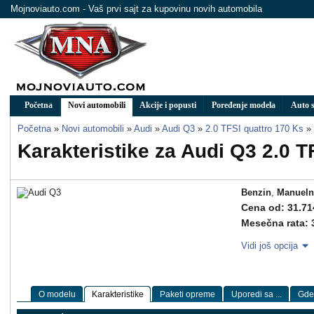
Mojnoviauto.com - Vaš prvi sajt za kupovinu novih automobila
Početna
Novi automobili
Akcije i popusti
Poređenje modela
Auto s
Početna
»
Novi automobili
»
Audi
»
Audi Q3
»
2.0 TFSI quattro 170 Ks
»
Karakteristike za Audi Q3 2.0 T
Benzin
,
Manueln
Cena od: 31.71
Mesečna rata: 
Vidi još opcija
O modelu
Karakteristike
Paketi opreme
Uporedi sa ...
Gde 