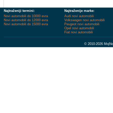
Najtraženiji termini:
Najtraženije marke:
Novi automobili do 10000 evra
Audi novi automobili
Novi automobili do 12000 evra
Volkswagen novi automobili
Novi automobili do 15000 evra
Peugeot novi automobili
Opel novi automobili
Fiat novi automobili
© 2010-2026 MojNov