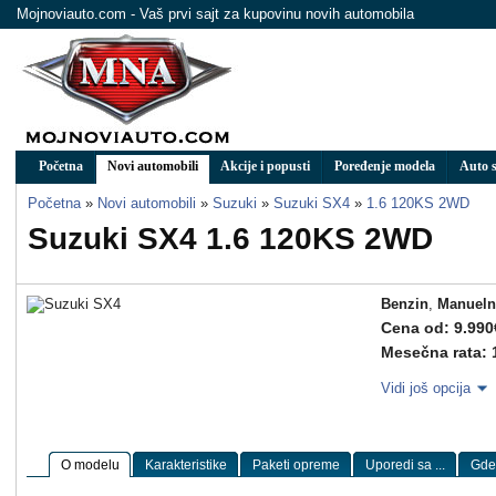
Mojnoviauto.com - Vaš prvi sajt za kupovinu novih automobila
Početna
Novi automobili
Akcije i popusti
Poređenje modela
Auto s
Početna
»
Novi automobili
»
Suzuki
»
Suzuki SX4
»
1.6 120KS 2WD
Suzuki SX4 1.6 120KS 2WD
Benzin
,
Manueln
Cena od: 9.990
Mesečna rata: 
Vidi još opcija
O modelu
Karakteristike
Paketi opreme
Uporedi sa ...
Gde 