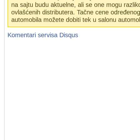
na sajtu budu aktuelne, ali se one mogu razlik
ovlašćenih distributera. Tačne cene određeno
automobila možete dobiti tek u salonu automob
Komentari servisa
Disqus