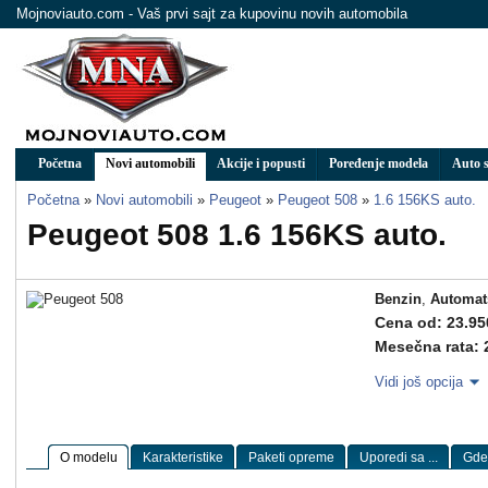
Mojnoviauto.com - Vaš prvi sajt za kupovinu novih automobila
Početna
Novi automobili
Akcije i popusti
Poređenje modela
Auto s
Početna
»
Novi automobili
»
Peugeot
»
Peugeot 508
»
1.6 156KS auto.
Peugeot 508 1.6 156KS auto.
Benzin
,
Automat
Cena od: 23.95
Mesečna rata: 
Vidi još opcija
O modelu
Karakteristike
Paketi opreme
Uporedi sa ...
Gde 