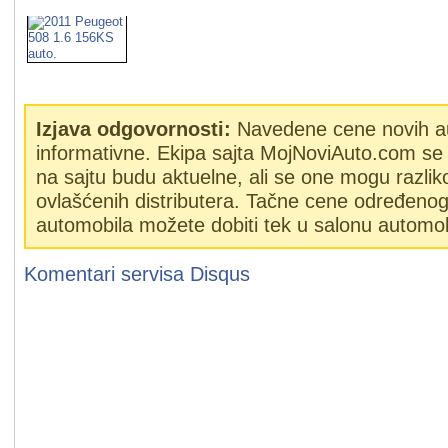
Izjava odgovornosti:
Navedene cene novih a
informativne. Ekipa sajta MojNoviAuto.com se 
na sajtu budu aktuelne, ali se one mogu razlik
ovlašćenih distributera. Tačne cene određeno
automobila možete dobiti tek u salonu automob
Komentari servisa
Disqus