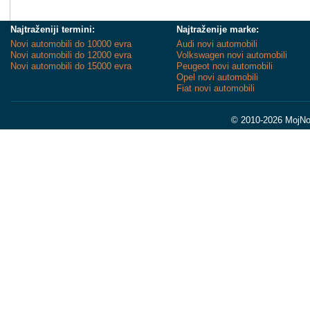
Najtraženiji termini:
Najtraženije marke:
Novi automobili do 10000 evra
Audi novi automobili
Novi automobili do 12000 evra
Volkswagen novi automobili
Novi automobili do 15000 evra
Peugeot novi automobili
Opel novi automobili
Fiat novi automobili
© 2010-2026 MojNov