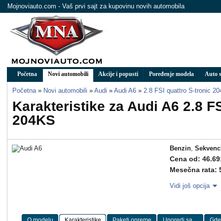
Mojnoviauto.com - Vaš prvi sajt za kupovinu novih automobila
Početna
Novi automobili
Akcije i popusti
Poređenje modela
Auto s
Početna
»
Novi automobili
»
Audi
»
Audi A6
»
2.8 FSI quattro S-tronic 2
Karakteristike za Audi A6 2.8 FS
204KS
Benzin
,
Sekvenci
Cena od: 46.69
Mesečna rata: 
Vidi još opcija
O modelu
Karakteristike
Paketi opreme
Uporedi sa ...
Gde 