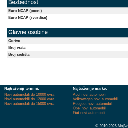
Bezbednost
Euro NCAP (poeni)
Euro NCAP (zvezdice)
Glavne osobine
Gorivo
Broj vrata
Broj sedišta
Najtraženiji termini:
Najtraženije marke:
Novi automobili do 10000 evra
Audi novi automobili
Novi automobili do 12000 evra
Volkswagen novi automobili
Novi automobili do 15000 evra
Peugeot novi automobili
Opel novi automobili
Fiat novi automobili
© 2010-2026 MojNov