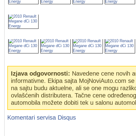
Izjava odgovornosti:
Navedene cene novih a
informativne. Ekipa sajta MojNoviAuto.com se 
na sajtu budu aktuelne, ali se one mogu razlik
ovlašćenih distributera. Tačne cene određeno
automobila možete dobiti tek u salonu automob
Komentari servisa
Disqus