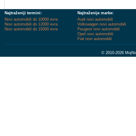
Najtraženiji termini:
Najtraženije marke:
Novi automobili do 10000 evra
Audi novi automobili
Novi automobili do 12000 evra
Volkswagen novi automobili
Novi automobili do 15000 evra
Peugeot novi automobili
Opel novi automobili
Fiat novi automobili
© 2010-2026 MojNov