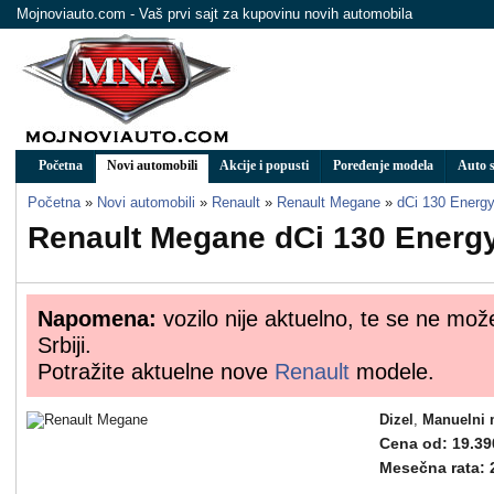
Mojnoviauto.com - Vaš prvi sajt za kupovinu novih automobila
Početna
Novi automobili
Akcije i popusti
Poređenje modela
Auto s
Početna
»
Novi automobili
»
Renault
»
Renault Megane
»
dCi 130 Energ
Renault Megane dCi 130 Energ
Napomena:
vozilo nije aktuelno, te se ne mož
Srbiji.
Potražite aktuelne nove
Renault
modele.
Dizel
,
Manuelni 
Cena od: 19.39
Mesečna rata: 