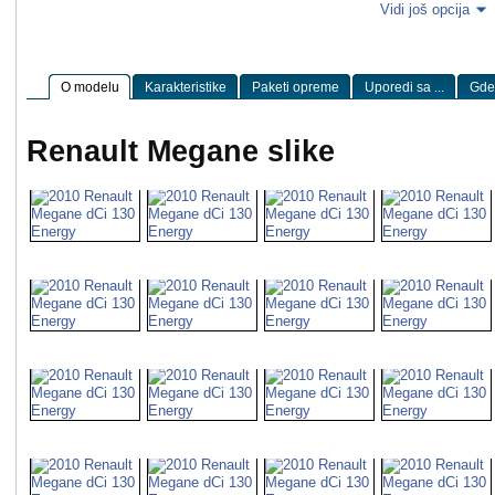
Vidi još opcija
O modelu
Karakteristike
Paketi opreme
Uporedi sa ...
Gde 
Renault Megane slike