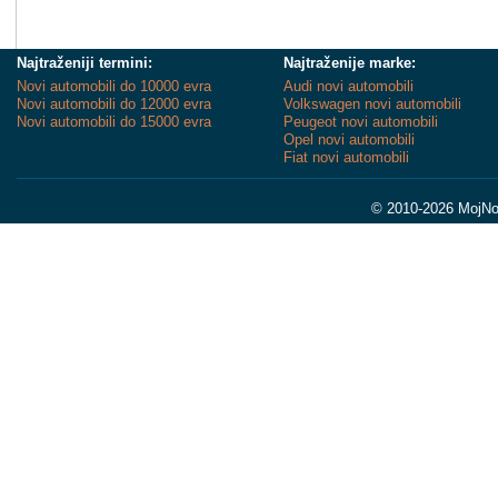
Najtraženiji termini:
Najtraženije marke:
Novi automobili do 10000 evra
Audi novi automobili
Novi automobili do 12000 evra
Volkswagen novi automobili
Novi automobili do 15000 evra
Peugeot novi automobili
Opel novi automobili
Fiat novi automobili
© 2010-2026 MojNov