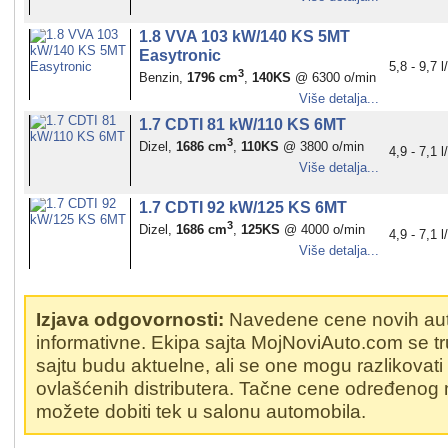
1.8 VVA 103 kW/140 KS 5MT
Easytronic
5,8 - 9,7 
3
Benzin,
1796 cm
,
140KS
@ 6300 o/min
Više detalja...
1.7 CDTI 81 kW/110 KS 6MT
3
Dizel,
1686 cm
,
110KS
@ 3800 o/min
4,9 - 7,1 
Više detalja...
1.7 CDTI 92 kW/125 KS 6MT
3
Dizel,
1686 cm
,
125KS
@ 4000 o/min
4,9 - 7,1 
Više detalja...
Izjava odgovornosti:
Navedene cene novih au
informativne. Ekipa sajta MojNoviAuto.com se t
sajtu budu aktuelne, ali se one mogu razlikovat
ovlašćenih distributera. Tačne cene određenog
možete dobiti tek u salonu automobila.