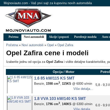
Mojnoviauto.com - Vaš prvi sajt za kupovinu novih automobila
Početna
Novi automobili
Akcije i popusti
Poređenje modela
Auto s
Početna
»
Novi automobili
»
Opel
»
Opel Zafira
Opel Zafira cene i modeli
Izaberite jednu od opcija za
Opel Zafira
i vidite detaljne karakteristike, 
Opcija / Motor
Potro
1.6 85 kW/115 KS 5MT
3
Benzin,
1598 cm
,
115KS
@ 6000 o/min
5,8 - 9,3 
Više detalja...
1.8 VVA 103 kW/140 KS 5MT
3
Benzin,
1796 cm
,
140KS
@ 6300 o/min
6.0 - 9,9 
Više detalja...