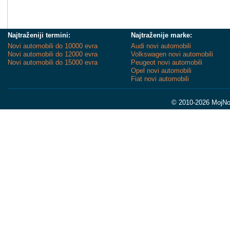
Najtraženiji termini:
Najtraženije marke:
Novi automobili do 10000 evra
Audi novi automobili
Novi automobili do 12000 evra
Volkswagen novi automobili
Novi automobili do 15000 evra
Peugeot novi automobili
Opel novi automobili
Fiat novi automobili
© 2010-2026 MojNov