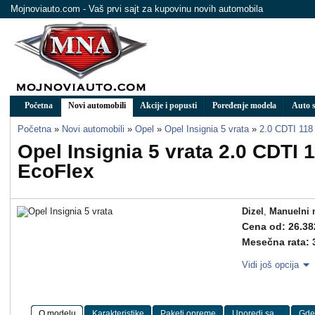
Mojnoviauto.com - Vaš prvi sajt za kupovinu novih automobila
Početna
Novi automobili
Akcije i popusti
Poređenje modela
Auto s
Početna
»
Novi automobili
»
Opel
»
Opel Insignia 5 vrata
»
2.0 CDTI 11
Opel Insignia 5 vrata 2.0 CDTI
EcoFlex
Dizel
,
Manuelni 
Cena od: 26.38
Mesečna rata: 
Vidi još opcija
O modelu
Karakteristike
Paketi opreme
Uporedi sa ...
Gde 