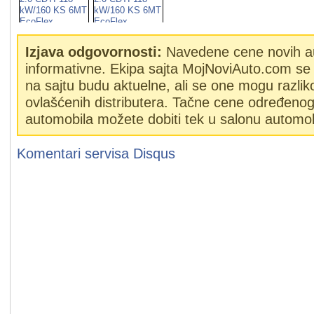
Izjava odgovornosti:
Navedene cene novih a
informativne. Ekipa sajta MojNoviAuto.com se 
na sajtu budu aktuelne, ali se one mogu razlik
ovlašćenih distributera. Tačne cene određeno
automobila možete dobiti tek u salonu automob
Komentari servisa
Disqus