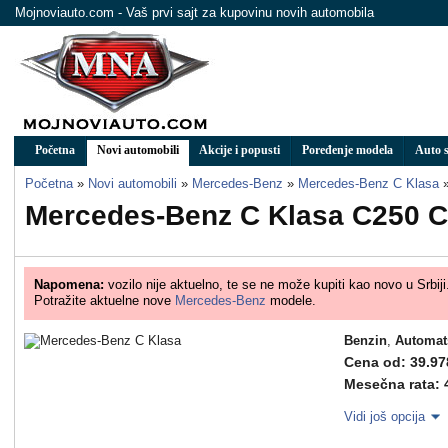
Mojnoviauto.com - Vaš prvi sajt za kupovinu novih automobila
Početna
Novi automobili
Akcije i popusti
Poređenje modela
Auto s
Početna
»
Novi automobili
»
Mercedes-Benz
»
Mercedes-Benz C Klasa
Mercedes-Benz C Klasa C250 
Napomena:
vozilo nije aktuelno, te se ne može kupiti kao novo u Srbiji
Potražite aktuelne nove
Mercedes-Benz
modele.
Benzin
,
Automat
Cena od: 39.97
Mesečna rata: 
Vidi još opcija