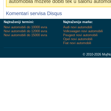
automobila možete dobiti tek u salonu automob
Komentari servisa
Disqus
Najtraženiji termini:
Najtraženije marke:
Novi automobili do 10000 evra
Audi novi automobili
Novi automobili do 12000 evra
Volkswagen novi automobili
Novi automobili do 15000 evra
Peugeot novi automobili
Opel novi automobili
Fiat novi automobili
© 2010-2026 MojNov