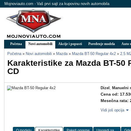
Mojnoviauto.com - Vaš prvi sajt za kupovinu novih automobila
Početna
Novi automobili
Akcije i popusti
Poređenje modela
Auto s
Početna
»
Novi automobili
»
Mazda
»
Mazda BT-50 Regular 4x2
»
2.5 M
Karakteristike za Mazda BT-50 
CD
Dizel
,
Manuelni 
Cena od: 17.53
Mesečna rata: 
Vidi još opcija
O modelu
Karakteristike
Paketi opreme
Uporedi sa ...
Gde 