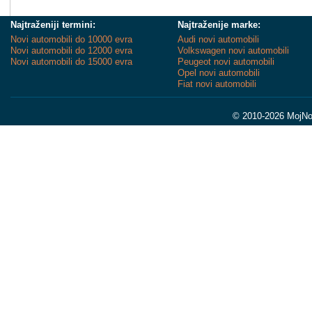
Najtraženiji termini:
Najtraženije marke:
Novi automobili do 10000 evra
Audi novi automobili
Novi automobili do 12000 evra
Volkswagen novi automobili
Novi automobili do 15000 evra
Peugeot novi automobili
Opel novi automobili
Fiat novi automobili
© 2010-2026 MojNov