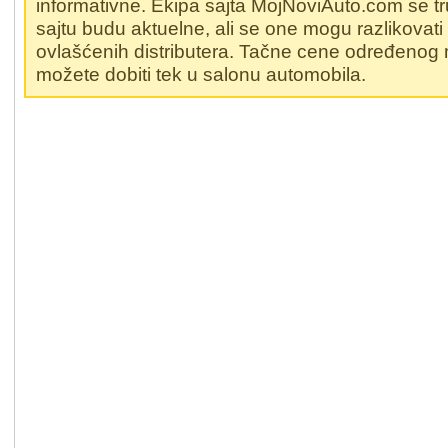
informativne. Ekipa sajta MojNoviAuto.com se t
sajtu budu aktuelne, ali se one mogu razlikovat
ovlašćenih distributera. Tačne cene određenog
možete dobiti tek u salonu automobila.