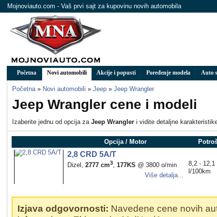
Mojnoviauto.com - Vaš prvi sajt za kupovinu novih automobila
Početna
Novi automobili
Akcije i popusti
Poređenje modela
Auto s
Početna
»
Novi automobili
»
Jeep
»
Jeep Wrangler
Jeep Wrangler cene i modeli
Izaberite jednu od opcija za
Jeep Wrangler
i vidite detaljne karakteristi
Opcija / Motor
Potro
2,8 CRD 5A/T
3
8,2 - 12,1
Dizel,
2777 cm
,
177KS
@ 3800 o/min
l/100km
Više detalja...
Izjava odgovornosti:
Navedene cene novih au