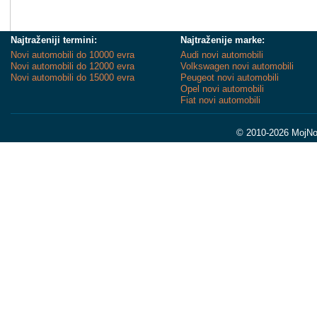
Najtraženiji termini:
Najtraženije marke:
Novi automobili do 10000 evra
Audi novi automobili
Novi automobili do 12000 evra
Volkswagen novi automobili
Novi automobili do 15000 evra
Peugeot novi automobili
Opel novi automobili
Fiat novi automobili
© 2010-2026 MojNov