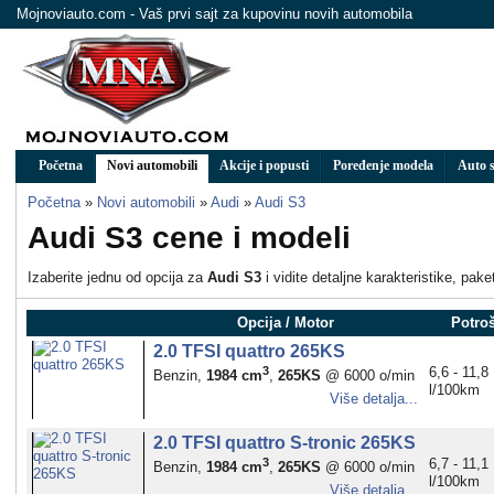
Mojnoviauto.com - Vaš prvi sajt za kupovinu novih automobila
Početna
Novi automobili
Akcije i popusti
Poređenje modela
Auto s
Početna
»
Novi automobili
»
Audi
»
Audi S3
Audi S3 cene i modeli
Izaberite jednu od opcija za
Audi S3
i vidite detaljne karakteristike, pak
Opcija / Motor
Potro
2.0 TFSI quattro 265KS
3
6,6 - 11,8
Benzin,
1984 cm
,
265KS
@ 6000 o/min
l/100km
Više detalja...
2.0 TFSI quattro S-tronic 265KS
3
6,7 - 11,1
Benzin,
1984 cm
,
265KS
@ 6000 o/min
l/100km
Više detalja...