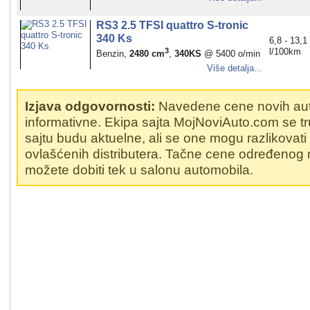
RS3 2.5 TFSI quattro S-tronic
340 Ks
6,8 - 13,1
3
l/100km
Benzin,
2480 cm
,
340KS
@ 5400 o/min
Više detalja...
Izjava odgovornosti:
Navedene cene novih au
informativne. Ekipa sajta MojNoviAuto.com se t
sajtu budu aktuelne, ali se one mogu razlikovat
ovlašćenih distributera. Tačne cene određenog
možete dobiti tek u salonu automobila.