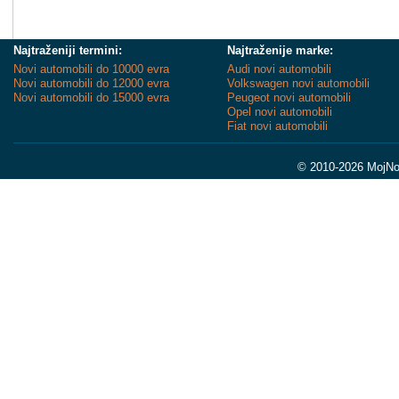
Najtraženiji termini:
Najtraženije marke:
Novi automobili do 10000 evra
Audi novi automobili
Novi automobili do 12000 evra
Volkswagen novi automobili
Novi automobili do 15000 evra
Peugeot novi automobili
Opel novi automobili
Fiat novi automobili
© 2010-2026 MojNov