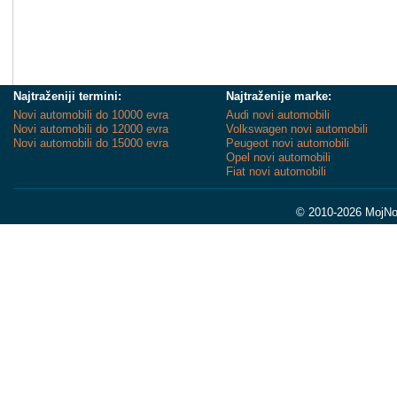
Najtraženiji termini:
Najtraženije marke:
Novi automobili do 10000 evra
Audi novi automobili
Novi automobili do 12000 evra
Volkswagen novi automobili
Novi automobili do 15000 evra
Peugeot novi automobili
Opel novi automobili
Fiat novi automobili
© 2010-2026 MojNov