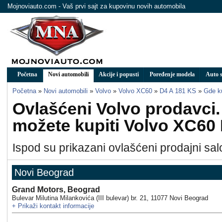
Mojnoviauto.com - Vaš prvi sajt za kupovinu novih automobila
Početna
Novi automobili
Akcije i popusti
Poređenje modela
Auto s
Početna
»
Novi automobili
»
Volvo
»
Volvo XC60
»
D4 A 181 KS
»
Gde ku
Ovlašćeni Volvo prodavci
možete kupiti Volvo XC60
Ispod su prikazani ovlašćeni prodajni sal
Novi Beograd
Grand Motors, Beograd
Bulevar Milutina Milankovića (III bulevar) br. 21
,
11077
Novi Beograd
+
Prikaži kontakt informacije