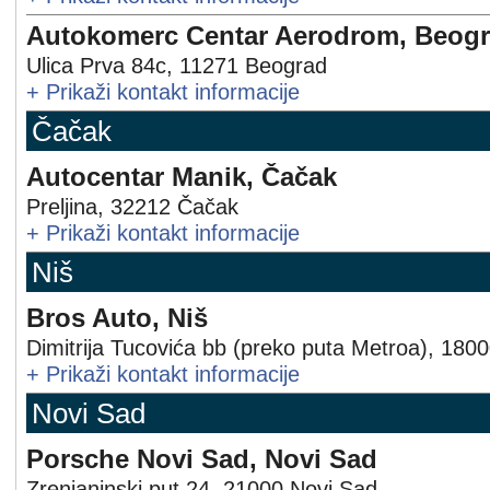
Autokomerc Centar Aerodrom, Beog
Ulica Prva 84c
,
11271
Beograd
+
Prikaži kontakt informacije
Čačak
Autocentar Manik, Čačak
Preljina
,
32212
Čačak
+
Prikaži kontakt informacije
Niš
Bros Auto, Niš
Dimitrija Tucovića bb (preko puta Metroa)
,
1800
+
Prikaži kontakt informacije
Novi Sad
Porsche Novi Sad, Novi Sad
Zrenjaninski put 24
,
21000
Novi Sad