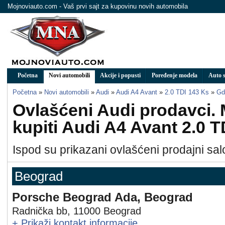
Mojnoviauto.com - Vaš prvi sajt za kupovinu novih automobila
Početna
Novi automobili
Akcije i popusti
Poređenje modela
Auto s
Početna
»
Novi automobili
»
Audi
»
Audi A4 Avant
»
2.0 TDI 143 Ks
»
Gd
Ovlašćeni Audi prodavci.
kupiti Audi A4 Avant 2.0 T
Ispod su prikazani ovlašćeni prodajni salo
Beograd
Porsche Beograd Ada, Beograd
Radnička bb
,
11000
Beograd
+
Prikaži kontakt informacije