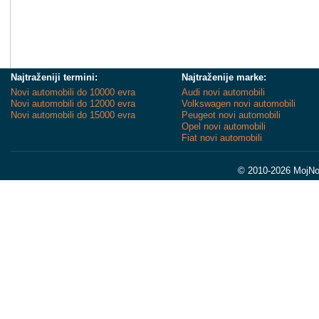
Najtraženiji termini:
Najtraženije marke:
Novi automobili do 10000 evra
Audi novi automobili
Novi automobili do 12000 evra
Volkswagen novi automobili
Novi automobili do 15000 evra
Peugeot novi automobili
Opel novi automobili
Fiat novi automobili
© 2010-2026 MojNov