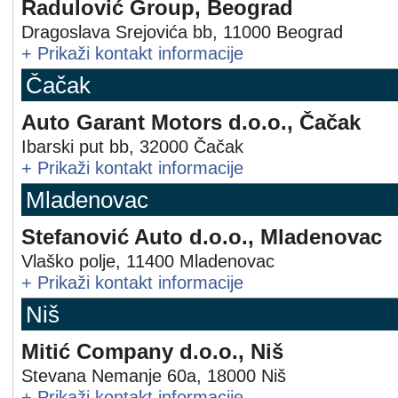
Radulović Group, Beograd
Dragoslava Srejovića bb
,
11000
Beograd
+
Prikaži kontakt informacije
Čačak
Auto Garant Motors d.o.o., Čačak
Ibarski put bb
,
32000
Čačak
+
Prikaži kontakt informacije
Mladenovac
Stefanović Auto d.o.o., Mladenovac
Vlaško polje
,
11400
Mladenovac
+
Prikaži kontakt informacije
Niš
Mitić Company d.o.o., Niš
Stevana Nemanje 60a
,
18000
Niš
+
Prikaži kontakt informacije