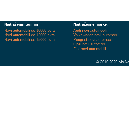
Najtraženiji termini:
Najtraženije marke:
Novi automobili do 10000 evra
Audi novi automobili
Novi automobili do 12000 evra
Volkswagen novi automobili
Novi automobili do 15000 evra
Peugeot novi automobili
Opel novi automobili
Fiat novi automobili
© 2010-2026 MojNov