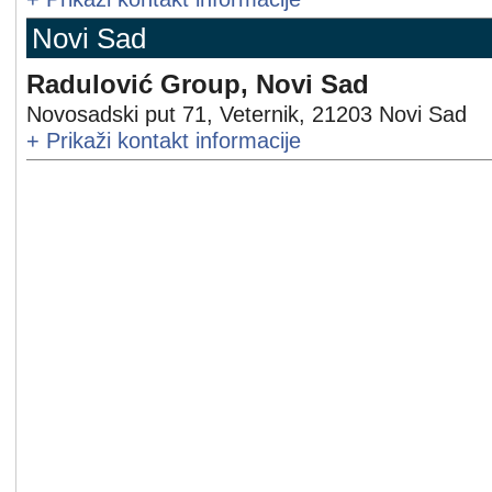
Novi Sad
Radulović Group, Novi Sad
Novosadski put 71, Veternik
,
21203
Novi Sad
+
Prikaži kontakt informacije