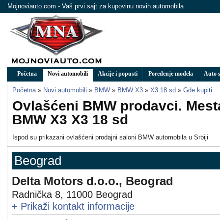
Mojnoviauto.com - Vaš prvi sajt za kupovinu novih automobila
Početna
Novi automobili
Akcije i popusti
Poređenje modela
Auto s
Početna
»
Novi automobili
»
BMW
»
BMW X3
»
X3 18 sd
»
Gde kupiti
Ovlašćeni BMW prodavci. Mesta
BMW X3 X3 18 sd
Ispod su prikazani ovlašćeni prodajni saloni BMW automobila u Srbiji
Beograd
Delta Motors d.o.o., Beograd
Radnička 8
,
11000
Beograd
+
Prikaži kontakt informacije