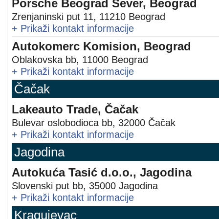
Porsche Beograd Sever, Beograd
Zrenjaninski put 11
,
11210
Beograd
+
Prikaži kontakt informacije
Autokomerc Komision, Beograd
Oblakovska bb
,
11000
Beograd
+
Prikaži kontakt informacije
Čačak
Lakeauto Trade, Čačak
Bulevar oslobodioca bb
,
32000
Čačak
+
Prikaži kontakt informacije
Jagodina
Autokuća Tasić d.o.o., Jagodina
Slovenski put bb
,
35000
Jagodina
+
Prikaži kontakt informacije
Kragujevac