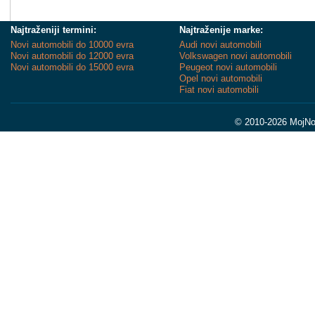
Najtraženiji termini:
Najtraženije marke:
Novi automobili do 10000 evra
Audi novi automobili
Novi automobili do 12000 evra
Volkswagen novi automobili
Novi automobili do 15000 evra
Peugeot novi automobili
Opel novi automobili
Fiat novi automobili
© 2010-2026 MojNov