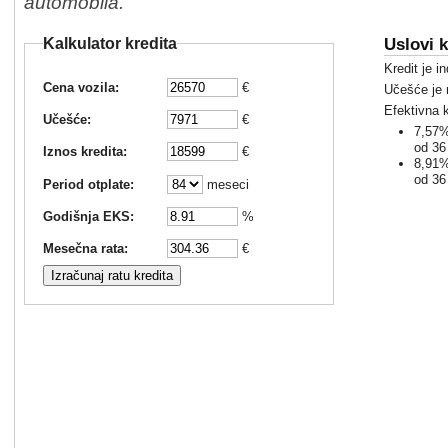
automobila.
Uslovi k
Kalkulator kredita
Kredit je i
Cena vozila:
€
Učešće je
Efektivna 
Učešće:
€
7,57%
od 36
Iznos kredita:
€
8,91%
od 36
Period otplate:
meseci
Godišnja EKS:
%
Mesečna rata:
€