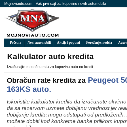
Mojnoviauto.com - Vaš prvi sajt za kupovinu novih automobila
Početna
Novi automobili
Akcije i popusti
Poređenje modela
Auto 
Kalkulator auto kredita
Izračunaјte mesečnu ratu za kupovinu auta na kredit
Peugeot 5
Obračun rate kredita za
163KS auto.
Iskoristite kalkulator kredita da izračunate okvirn
da sa rezervom uzmete dobijenu vrednost jer real
dobijanje kredita mogu odstupati od predloženih
možete dobiti kod konkretne banke prilikom kup