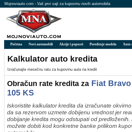
Mojnoviauto.com - Vaš prvi sajt za kupovinu novih automobila
Početna
Novi automobili
Akcije i popusti
Poređenje modela
Auto 
Kalkulator auto kredita
Izračunaјte mesečnu ratu za kupovinu auta na kredit
Fiat Bravo 
Obračun rate kredita za
105 KS
Iskoristite kalkulator kredita da izračunate okvirn
da sa rezervom uzmete dobijenu vrednost jer real
dobijanje kredita mogu odstupati od predloženih
možete dobiti kod konkretne banke prilikom kup