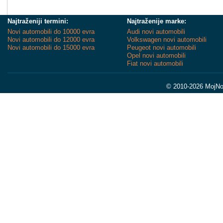
Najtraženiji termini:
Najtraženije marke:
Novi automobili do 10000 evra
Audi novi automobili
Novi automobili do 12000 evra
Volkswagen novi automobili
Novi automobili do 15000 evra
Peugeot novi automobili
Opel novi automobili
Fiat novi automobili
© 2010-2026 MojNov