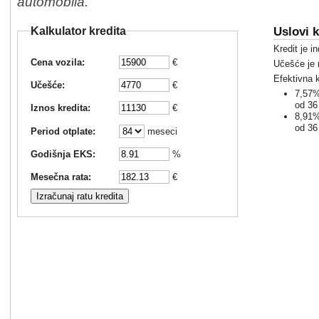
automobila.
Uslovi k
Kalkulator kredita
Kredit je i
Cena vozila:
€
Učešće je
Efektivna 
Učešće:
€
7,57%
od 36
Iznos kredita:
€
8,91%
od 36
Period otplate:
meseci
Godišnja EKS:
%
Mesečna rata:
€