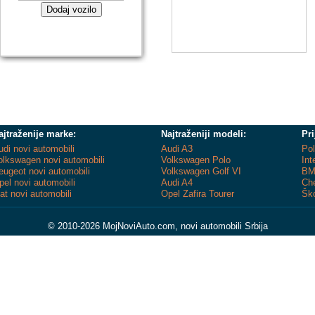
Dodaj vozilo
ajtraženije marke:
Najtraženiji modeli:
Pri
udi novi automobili
Audi A3
Pol
olkswagen novi automobili
Volkswagen Polo
Int
eugeot novi automobili
Volkswagen Golf VI
BM
pel novi automobili
Audi A4
Che
iat novi automobili
Opel Zafira Tourer
Ško
© 2010-2026 MojNoviAuto.com, novi automobili Srbija