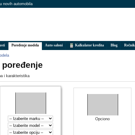
nu novih automobila
usti
Poređenje modela
Auto saloni
Kalkulator kredita
Blog
Rečnik
odela
a poređenje
 i karakteristika
Opciono