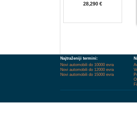
28,290 €
Najtraženiji termini:
N
Novi automobili do 10000 evra
A
Novi automobili do 12000 evra
V
Novi automobili do 15000 evra
P
O
F