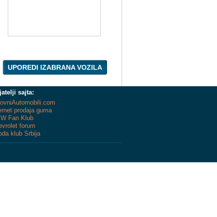
UPOREDI IZABRANA VOZILA
jatelji sajta:
ovniAutomobili.com
ernet prodaja guma
W Fan Klub
vrolet forum
da klub Srbija