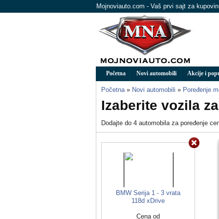
Mojnoviauto.com - Vaš prvi sajt za kupovi
Početna
Novi automobili
Akcije i pop
Početna
»
Novi automobili
»
Poređenje m
Izaberite vozila z
Dodajte do 4 automobila za poređenje cena
BMW Serija 1 - 3 vrata
118d xDrive
Cena od